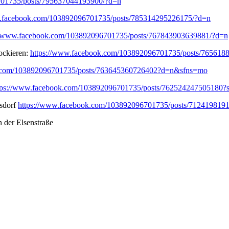
701735/posts/795637044193900/?d=n
w.facebook.com/103892096701735/posts/785314295226175/?d=n
//www.facebook.com/103892096701735/posts/767843903639881/?d=n
ockieren:
https://www.facebook.com/103892096701735/posts/76561
k.com/103892096701735/posts/763645360726402?d=n&sfns=mo
tps://www.facebook.com/103892096701735/posts/762524247505180?
lsdorf
https://www.facebook.com/103892096701735/posts/71241981