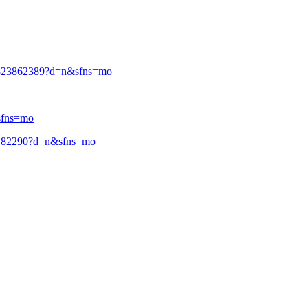
8823862389?d=n&sfns=mo
sfns=mo
9182290?d=n&sfns=mo