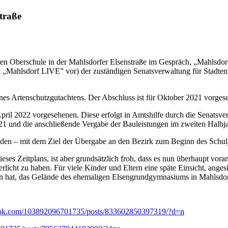
straße
ten Oberschule in der Mahlsdorfer Elsenstraße im Gespräch, „Mahlsdorf
iegt „Mahlsdorf LIVE” vor) der zuständigen Senatsverwaltung für Stadt
nes Artenschutzgutachtens. Der Abschluss ist für Oktober 2021 vorges
April 2022 vorgesehenen. Diese erfolgt in Amtshilfe durch die Senats
021 und die anschließende Vergabe der Bauleistungen im zweiten Halbj
den – mit dem Ziel der Übergabe an den Bezirk zum Beginn des Schul
ieses Zeitplans, ist aber grundsätzlich froh, dass es nun überhaupt vora
licht zu haben. Für viele Kinder und Eltern eine späte Einsicht, ang
n hat, das Gelände des ehemaligen Elsengrundgymnasiums in Mahlsdorf 
ook.com/103892096701735/posts/833602850397319/?d=n