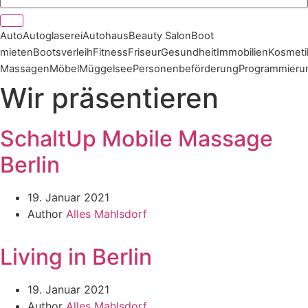
Auto
Autoglaserei
Autohaus
Beauty Salon
Boot
mieten
Bootsverleih
Fitness
Friseur
Gesundheit
Immobilien
Kosmeti
Massagen
Möbel
Müggelsee
Personenbeförderung
Programmieru
Wir präsentieren
SchaltUp Mobile Massage
Berlin
19. Januar 2021
Author
Alles Mahlsdorf
Living in Berlin
19. Januar 2021
Author
Alles Mahlsdorf