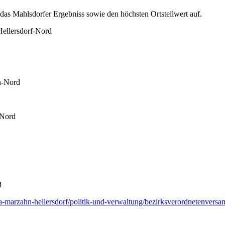
 das Mahlsdorfer Ergebniss sowie den höchsten Ortsteilwert auf.
Hellersdorf-Nord
n-Nord
-Nord
d
/ba-marzahn-hellersdorf/politik-und-verwaltung/bezirksverordneten