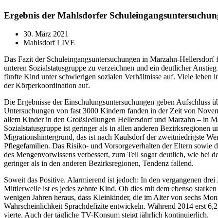
Ergebnis der Mahlsdorfer Schuleingangsuntersuchung:
30. März 2021
Mahlsdorf LIVE
Das Fazit der Schuleingangsuntersuchungen in Marzahn-Hellersdorf für
unteren Sozialstatusgruppe zu verzeichnen und ein deutlicher Anstieg
fünfte Kind unter schwierigen sozialen Verhältnisse auf. Viele lebe
der Körperkoordination auf.
Die Ergebnisse der Einschulungsuntersuchungen geben Aufschluss über
Untersuchungen von fast 3000 Kindern fanden in der Zeit von November
allem Kinder in den Großsiedlungen Hellersdorf und Marzahn – in Mah
Sozialstatusgruppe ist geringer als in allen anderen Bezirksregionen 
Migrationshintergrund, das ist nach Kaulsdorf der zweitniedrigste Wer
Pflegefamilien. Das Risiko- und Vorsorgeverhalten der Eltern sowie 
des Mengenvorwissens verbessert, zum Teil sogar deutlich, wie bei 
geringer als in den anderen Bezirksregionen, Tendenz fallend.
Soweit das Positive. Alarmierend ist jedoch: In den vergangenen dre
Mittlerweile ist es jedes zehnte Kind. Ob dies mit dem ebenso starken
wenigen Jahren heraus, dass Kleinkinder, die im Alter von sechs Mon
Wahrscheinlichkeit Sprachdefizite entwickeln. Während 2014 erst 6,2 
vierte. Auch der tägliche TV-Konsum steigt jährlich kontinuierlich.