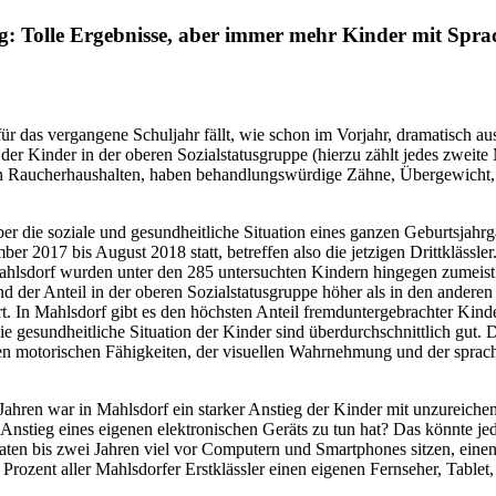
 Tolle Ergebnisse, aber immer mehr Kinder mit Sprach
 das vergangene Schuljahr fällt, wie schon im Vorjahr, dramatisch aus: 
 der Kinder in der oberen Sozialstatusgruppe (hierzu zählt jedes zweit
n in Raucherhaushalten, haben behandlungswürdige Zähne, Übergewicht,
 die soziale und gesundheitliche Situation eines ganzen Geburtsjahrga
 2017 bis August 2018 statt, betreffen also die jetzigen Drittklässle
lsdorf wurden unter den 285 untersuchten Kindern hingegen zumeist se
und der Anteil in der oberen Sozialstatusgruppe höher als in den ander
t. In Mahlsdorf gibt es den höchsten Anteil fremduntergebrachter Kinde
die gesundheitliche Situation der Kinder sind überdurchschnittlich gu
den motorischen Fähigkeiten, der visuellen Wahrnehmung und der sprac
i Jahren war in Mahlsdorf ein starker Anstieg der Kinder mit unzureich
 Anstieg eines eigenen elektronischen Geräts zu tun hat? Das könnte jed
aten bis zwei Jahren viel vor Computern und Smartphones sitzen, eine
Prozent aller Mahlsdorfer Erstklässler einen eigenen Fernseher, Tablet