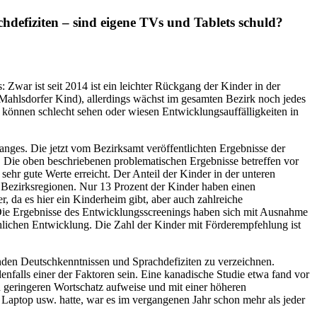
defiziten – sind eigene TVs und Tablets schuld?
Zwar ist seit 2014 ist ein leichter Rückgang der Kinder in der
e Mahlsdorfer Kind), allerdings wächst im gesamten Bezirk noch jedes
 können schlecht sehen oder wiesen Entwicklungsauffälligkeiten in
nges. Die jetzt vom Bezirksamt veröffentlichten Ergebnisse der
r. Die oben beschriebenen problematischen Ergebnisse betreffen vor
hr gute Werte erreicht. Der Anteil der Kinder in der unteren
en Bezirksregionen. Nur 13 Prozent der Kinder haben einen
r, da es hier ein Kinderheim gibt, aber auch zahlreiche
t. Die Ergebnisse des Entwicklungsscreenings haben sich mit Ausnahme
hlichen Entwicklung. Die Zahl der Kinder mit Förderempfehlung ist
enden Deutschkenntnissen und Sprachdefiziten zu verzeichnen.
enfalls einer der Faktoren sein. Eine kanadische Studie etwa fand vor
n geringeren Wortschatz aufweise und mit einer höheren
, Laptop usw. hatte, war es im vergangenen Jahr schon mehr als jeder