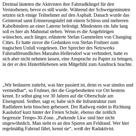
Dreimal läuteten die Aktivisten ihre Fahrradklingel für den
Verstorbenen, bevor es still wurde. Während der Schweigeminuten
setzten sich einige Teilnehmer auf den Asphalt. Danach wurde das
Geisterrad samt Erinnerungstafel mit einem Schloss und mehreren
Kabelbindern an einer Laterne befestigt. Mindestens ein Jahr lang
soll es hier als Mahnmal stehen. Wenn es die Angehörigen
wünschen, auch länger, erläuterte Stefan Gammelien von Changing
Cities. Er hatte zuvor die Gedanken von Stefan Fruhner zum
tragischen Unfall vorgelesen. Der Sprecher des Netzwerks
Fahrradfreundliches Marzahn-Hellersdorf war verhindert, hatte es
sich aber nicht nehmen lassen, eine Ansprache zu Papier zu bringen,
in der er den Hinterbliebenen sein Mitgefühl zum Ausdruck brachte.
„Wir bedauern zutiefst, was hier passiert ist, denn es war sinnlos und
vermeidbar“, so Fruhner, der die Gegebenheiten vor Ort bestens
kennt. Er selbst ging vor 30 Jahren auf die Oberschule am
Elsengrund. Seither, sagt er, habe sich die Infrastruktur zum
Radfahren kein bisschen gebessert. Der Radweg endet in Richtung
Kaulsdorf kurz hinter der Freien Schule, ebenso die zeitlich
begrenzte Tempo-30-Zone. „Parkende Lkw sind hier nicht
ungewöhnlich. Man sieht es an den Spuren am Feldrand. Wer hier
regelmäßig Fahrrad fährt, kennt sie“, weiß der Radaktivist.