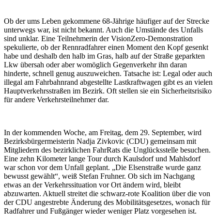
Ob der ums Leben gekommene 68-Jährige häufiger auf der Strecke
unterwegs war, ist nicht bekannt. Auch die Umstände des Unfalls
sind unklar. Eine Teilnehmerin der VisionZero-Demonstration
spekulierte, ob der Rennradfahrer einen Moment den Kopf gesenkt
habe und deshalb den halb im Gras, halb auf der Straße geparkten
Lkw übersah oder aber womöglich Gegenverkehr ihn daran
hinderte, schnell genug auszuweichen. Tatsache ist: Legal oder auch
illegal am Fahrbahnrand abgestellte Lastkraftwagen gibt es an vielen
Hauptverkehrsstraßen im Bezirk. Oft stellen sie ein Sicherheitsrisiko
für andere Verkehrsteilnehmer dar.
In der kommenden Woche, am Freitag, dem 29. September, wird
Bezirksbürgermeisterin Nadja Zivkovic (CDU) gemeinsam mit
Mitgliedern des bezirklichen FahrRats die Unglücksstelle besuchen.
Eine zehn Kilometer lange Tour durch Kaulsdorf und Mahlsdorf
war schon vor dem Unfall geplant. „Die Elsenstraße wurde ganz
bewusst gewählt“, weiß Stefan Fruhner. Ob sich im Nachgang
etwas an der Verkehrssituation vor Ort ändern wird, bleibt
abzuwarten. Aktuell streitet die schwarz-rote Koalition über die von
der CDU angestrebte Änderung des Mobilitätsgesetzes, wonach für
Radfahrer und Fußgänger wieder weniger Platz vorgesehen ist.