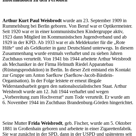
Arthur Kurt Paul Weisbrodt
wurde am 23. September 1909 in
Rummelsburg bei Berlin geboren. Von Beruf war er Optikermeister.
Seit 1920 war er in einer kommunistischen Kindergruppe aktiv,
1923 dann Mitglied im Kommunistischen Jugendverband und ab
1929 in der KPD. Ab 1933 war er als Meldekurier für die „Rote
Hilfe“ und als Geldkurier in ganz Deutschland unterwegs. In diesem
Zusammenhang wurde erstmals verhaftet und zu sieben Jahren
Zuchthaus verurteilt. Von 1941 bis 1944 arbeitete Arthur Weisbrodt
als Mechaniker in der Firma Helmuth Riedel Apparatebau
(Rüstungsproduktion) in Berlin. In dieser Zeit entstand ein Kontakt
zur Gruppe um Anton Saefkow (Saefkow-Jacob-Bästlein-
Organisation). In der Folge leistete er erneut illegale
Widerstandsarbeit gegen den nationalsozialistischen Staat. Arthur
Weisbrodt wurde am 12. Juli 1944 verhaftet und wegen
„Vorbereitung zum Hochverrat“ zum Tode verurteilt. Er wurde am
6. November 1944 im Zuchthaus Brandenburg-Görden hingerichtet.
Seine Mutter
Frida Weisbrodt
, geb. Fischer, wurde am 5. Oktober
1881 in Großenhain geboren und arbeitete in einer Zigarettenfabrik.
Sie war zunächst in der SPD, dann in der USPD und spätestens seit