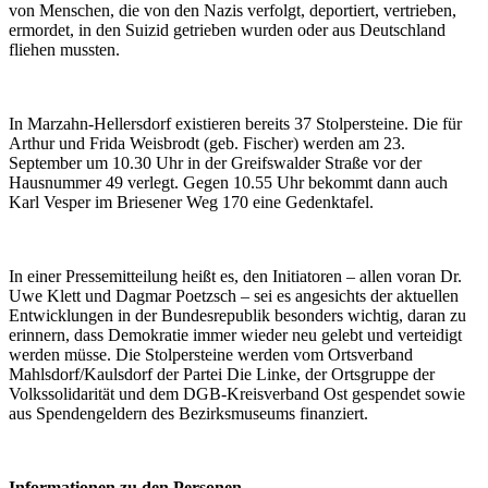
von Menschen, die von den Nazis verfolgt, deportiert, vertrieben,
ermordet, in den Suizid getrieben wurden oder aus Deutschland
fliehen mussten.
In Marzahn-Hellersdorf existieren bereits 37 Stolpersteine. Die für
Arthur und Frida Weisbrodt (geb. Fischer) werden am 23.
September um 10.30 Uhr in der Greifswalder Straße vor der
Hausnummer 49 verlegt. Gegen 10.55 Uhr bekommt dann auch
Karl Vesper im Briesener Weg 170 eine Gedenktafel.
In einer Pressemitteilung heißt es, den Initiatoren – allen voran Dr.
Uwe Klett und Dagmar Poetzsch – sei es angesichts der aktuellen
Entwicklungen in der Bundesrepublik besonders wichtig, daran zu
erinnern, dass Demokratie immer wieder neu gelebt und verteidigt
werden müsse. Die Stolpersteine werden vom Ortsverband
Mahlsdorf/Kaulsdorf der Partei Die Linke, der Ortsgruppe der
Volkssolidarität und dem DGB-Kreisverband Ost gespendet sowie
aus Spendengeldern des Bezirksmuseums finanziert.
Informationen zu den Personen