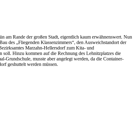
Grün am Rande der großen Stadt, eigentlich kaum erwähnenswert. Nun
n Bau des „Fliegenden Klassenzimmers“, den Ausweichstandort der
Bezirksamtes Marzahn-Hellersdorf zum Kita- und
den soll. Hinzu kommen auf die Rechnung des Lehnitzplatzes die
mal-Grundschule, musste aber angelegt werden, da die Container-
dorf geshuttelt werden müssen.