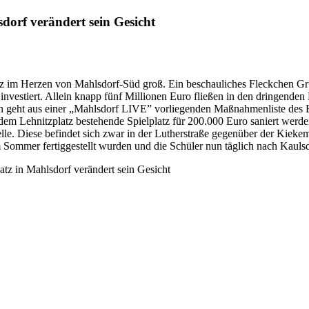
sdorf verändert sein Gesicht
latz im Herzen von Mahlsdorf-Süd groß. Ein beschauliches Fleckchen 
nvestiert. Allein knapp fünf Millionen Euro fließen in den dringende
 geht aus einer „Mahlsdorf LIVE” vorliegenden Maßnahmenliste des 
f dem Lehnitzplatz bestehende Spielplatz für 200.000 Euro saniert wer
lle. Diese befindet sich zwar in der Lutherstraße gegenüber der Kieke
 Sommer fertiggestellt wurden und die Schüler nun täglich nach Kauls