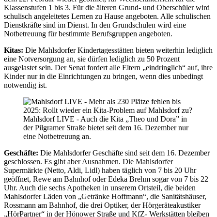
Klassenstufen 1 bis 3. Für die älteren Grund- und Oberschüler wird
schulisch angeleitetes Lernen zu Hause angeboten. Alle schulischen
Dienstkräfte sind im Dienst. In den Grundschulen wird eine
Notbetreuung für bestimmte Berufsgruppen angeboten.
Kitas:
Die Mahlsdorfer Kindertagesstätten bieten weiterhin lediglich
eine Notversorgung an, sie dürfen lediglich zu 50 Prozent
ausgelastet sein. Der Senat fordert alle Eltern „eindringlich“ auf, ihre
Kinder nur in die Einrichtungen zu bringen, wenn dies unbedingt
notwendig ist.
Mahlsdorf LIVE - Auch die Kita „Theo und Dora” in
der Pilgramer Straße bietet seit dem 16. Dezember nur
eine Notbetreuung an.
Geschäfte:
Die Mahlsdorfer Geschäfte sind seit dem 16. Dezember
geschlossen. Es gibt aber Ausnahmen. Die Mahlsdorfer
Supermärkte (Netto, Aldi, Lidl) haben täglich von 7 bis 20 Uhr
geöffnet, Rewe am Bahnhof oder Edeka Brehm sogar von 7 bis 22
Uhr. Auch die sechs Apotheken in unserem Ortsteil, die beiden
Mahlsdorfer Läden von „Getränke Hoffmann“, die Sanitätshäuser,
Rossmann am Bahnhof, die drei Optiker, der Hörgeräteakustiker
„HörPartner“ in der Hönower Straße und KfZ- Werkstätten bleiben