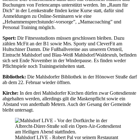
Buchungen von Feriencamps unterstützt werden. Im „Raum für
Dich” in der Lemkestraße finden keine Kurse statt, dafür sind
Anmeldungen zu Online-Seminaren wie eine
„Hebammensprechstunde/-vorsorge”, „Mamacoaching” und
Personal Training möglich.
Sport:
Dir Fitnessstudions müssen geschlossen bleiben. Dazu
zählen McFit an der B1 sowie Mrs. Sporty und CleverFit am
Hultschiner Damm. Die Fußballvereine aus unserem Ortsteil,
Eintracht Mahlsdorf und Blau-Weiß Mahlsdorf/Waldesruh, befinden
sich seit Ende November in der Winderpause. Es finden weder
Pflichtspiele noch Trainingseinheiten statt.
Bibliothek:
Die Mahlsdorfer Bibliothek in der Hönower Straße darf
ab dem 22. Februar wieder öffnen.
Kirche:
In den drei Mahlsdorfer Kirchen dürfen zwar Gottesdienste
abgehalten werden, allerdings gilt die Maskenpflicht sowie ein
Abstand von anderthalb Metern. Auch der Gesang der Gemeinde
bleibt untersagt.
Mahlsdorf LIVE - Robert Pal vor seinem Restaurant