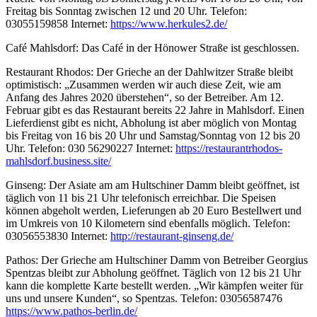
Freitag bis Sonntag zwischen 12 und 20 Uhr. Telefon:
03055159858 Internet:
https://www.herkules2.de/
Café Mahlsdorf: Das Café in der Hönower Straße ist geschlossen.
Restaurant Rhodos: Der Grieche an der Dahlwitzer Straße bleibt
optimistisch: „Zusammen werden wir auch diese Zeit, wie am
Anfang des Jahres 2020 überstehen“, so der Betreiber. Am 12.
Februar gibt es das Restaurant bereits 22 Jahre in Mahlsdorf. Einen
Lieferdienst gibt es nicht, Abholung ist aber möglich von Montag
bis Freitag von 16 bis 20 Uhr und Samstag/Sonntag von 12 bis 20
Uhr. Telefon: 030 56290227 Internet:
https://restaurantrhodos-
mahlsdorf.business.site/
Ginseng: Der Asiate am am Hultschiner Damm bleibt geöffnet, ist
täglich von 11 bis 21 Uhr telefonisch erreichbar. Die Speisen
können abgeholt werden, Lieferungen ab 20 Euro Bestellwert und
im Umkreis von 10 Kilometern sind ebenfalls möglich. Telefon:
03056553830 Internet:
http://restaurant-ginseng.de/
Pathos: Der Grieche am Hultschiner Damm von Betreiber Georgius
Spentzas bleibt zur Abholung geöffnet. Täglich von 12 bis 21 Uhr
kann die komplette Karte bestellt werden. „Wir kämpfen weiter für
uns und unsere Kunden“, so Spentzas. Telefon: 03056587476
https://www.pathos-berlin.de/