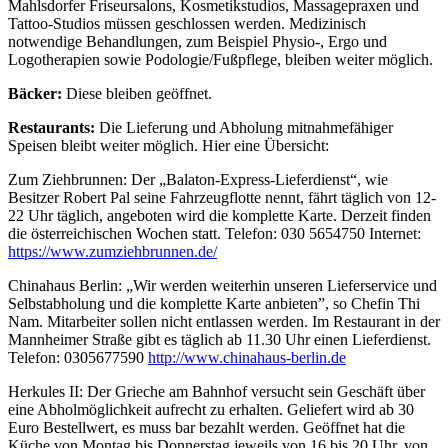
Mahlsdorfer Friseursalons, Kosmetikstudios, Massagepraxen und
Tattoo-Studios müssen geschlossen werden. Medizinisch
notwendige Behandlungen, zum Beispiel Physio-, Ergo und
Logotherapien sowie Podologie/Fußpflege, bleiben weiter möglich.
Bäcker:
Diese bleiben geöffnet.
Restaurants:
Die Lieferung und Abholung mitnahmefähiger
Speisen bleibt weiter möglich. Hier eine Übersicht:
Zum Ziehbrunnen: Der „Balaton-Express-Lieferdienst“, wie
Besitzer Robert Pal seine Fahrzeugflotte nennt, fährt täglich von 12-
22 Uhr täglich, angeboten wird die komplette Karte. Derzeit finden
die österreichischen Wochen statt. Telefon: 030 5654750 Internet:
https://www.zumziehbrunnen.de/
Chinahaus Berlin: „Wir werden weiterhin unseren Lieferservice und
Selbstabholung und die komplette Karte anbieten”, so Chefin Thi
Nam. Mitarbeiter sollen nicht entlassen werden. Im Restaurant in der
Mannheimer Straße gibt es täglich ab 11.30 Uhr einen Lieferdienst.
Telefon: 0305677590
http://www.chinahaus-berlin.de
Herkules II: Der Grieche am Bahnhof versucht sein Geschäft über
eine Abholmöglichkeit aufrecht zu erhalten. Geliefert wird ab 30
Euro Bestellwert, es muss bar bezahlt werden. Geöffnet hat die
Küche von Montag bis Donnerstag jeweils von 16 bis 20 Uhr, von