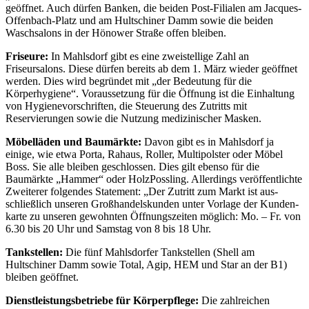
geöffnet. Auch dürfen Banken, die beiden Post-Filialen am Jacques-
Offenbach-Platz und am Hultschiner Damm sowie die beiden
Waschsalons in der Hönower Straße offen bleiben.
Friseure:
In Mahlsdorf gibt es eine zweistellige Zahl an
Friseursalons. Diese dürfen bereits ab dem 1. März wieder geöffnet
werden. Dies wird begründet mit „der Bedeutung für die
Körperhygiene“. Voraussetzung für die Öffnung ist die Einhaltung
von Hygienevorschriften, die Steuerung des Zutritts mit
Reservierungen sowie die Nutzung medizinischer Masken.
Möbelläden und Baumärkte:
Davon gibt es in Mahlsdorf ja
einige, wie etwa Porta, Rahaus, Roller, Multipolster oder Möbel
Boss. Sie alle bleiben geschlossen. Dies gilt ebenso für die
Baumärkte „Hammer“ oder HolzPossling. Allerdings veröffentlichte
Zweiterer folgendes Statement: „Der Zutritt zum Markt ist aus­
schließ­lich unseren Groß­handels­kunden unter Vor­lage der Kunden­
karte zu unseren ge­wohn­ten Öff­nungs­zeiten mög­lich: Mo. – Fr. von
6.30 bis 20 Uhr und Samstag von 8 bis 18 Uhr.
Tankstellen:
Die fünf Mahlsdorfer Tankstellen (Shell am
Hultschiner Damm sowie Total, Agip, HEM und Star an der B1)
bleiben geöffnet.
Dienstleistungsbetriebe für Körperpflege:
Die zahlreichen