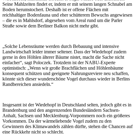
Seine Mahlzeiten findet er, indem er mit seinem langen Schnabel am
Boden herumstochert. Deshalb ist er offene Flächen mit
reichhaltiger Bodenfauna und eher schütterem Bewuchs angewiesen
– die es in Mahlsdorf, abgesehen vom Areal rund um die Parler
Straße sowie dem Berliner Balkon nicht mehr gibt.
„Solche Lebensräume werden durch Bebauung und intensive
Landwirtschaft leider immer seltener. Dass der Wiedehopf zudem
gerne in den Höhlen älterer Bäume nistet, macht die Sache nicht
einfacher“, sagt Poloczek. Trotzdem ist der NABU-Experte
optimistisch: „Wenn wir große Brachflächen und Höhlenbäume
konsequent schützen und geeignete Nahrungsreviere neu schaffen,
könnte sich dieser wunderschöne Vogel durchaus wieder in Berlins
Randbereichen ansiedeln.“
Insgesamt ist der Wiedehopf in Deutschland selten, jedoch gibt es in
Brandenburg und den angrenzenden Bundesländern Sachsen-
Anhalt, Sachsen und Mecklenburg-Vorpommern noch ein größeres
Vorkommen. Da der wärmeliebende Vogel zudem zu den
Gewinnern des Klimawandels zählen dürfte, stehen die Chancen auf
eine Rückkehr nicht so schlecht.