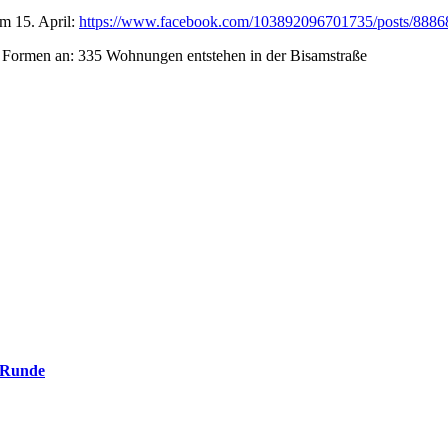
om 15. April:
https://www.facebook.com/103892096701735/posts/888
. Runde