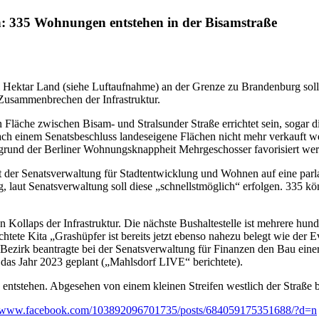
: 335 Wohnungen entstehen in der Bisamstraße
rei Hektar Land (siehe Luftaufnahme) an der Grenze zu Brandenburg so
Zusammenbrechen der Infrastruktur.
n Fläche zwischen Bisam- und Stralsunder Straße errichtet sein, sogar 
einem Senatsbeschluss landeseigene Flächen nicht mehr verkauft wer
fgrund der Berliner Wohnungsknappheit Mehrgeschosser favorisiert wer
t der Senatsverwaltung für Stadtentwicklung und Wohnen auf eine par
aut Senatsverwaltung soll diese „schnellstmöglich“ erfolgen. 335 könn
Kollaps der Infrastruktur. Die nächste Bushaltestelle ist mehrere hund
htete Kita „Grashüpfer ist bereits jetzt ebenso nahezu belegt wie der
 Bezirk beantragte bei der Senatsverwaltung für Finanzen den Bau einer
 das Jahr 2023 geplant („Mahlsdorf LIVE“ berichtete).
entstehen. Abgesehen von einem kleinen Streifen westlich der Straße bl
//www.facebook.com/103892096701735/posts/684059175351688/?d=n