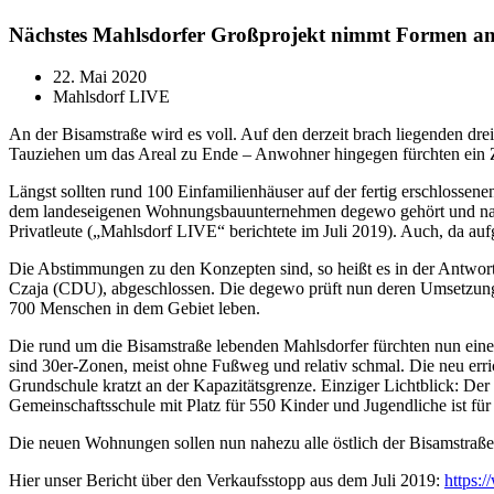
Nächstes Mahlsdorfer Großprojekt nimmt Formen an
22. Mai 2020
Mahlsdorf LIVE
An der Bisamstraße wird es voll. Auf den derzeit brach liegenden d
Tauziehen um das Areal zu Ende – Anwohner hingegen fürchten ein 
Längst sollten rund 100 Einfamilienhäuser auf der fertig erschlossene
dem landeseigenen Wohnungsbauunternehmen degewo gehört und nach 
Privatleute („Mahlsdorf LIVE“ berichtete im Juli 2019). Auch, da au
Die Abstimmungen zu den Konzepten sind, so heißt es in der Antwor
Czaja (CDU), abgeschlossen. Die degewo prüft nun deren Umsetzung, l
700 Menschen in dem Gebiet leben.
Die rund um die Bisamstraße lebenden Mahlsdorfer fürchten nun einen 
sind 30er-Zonen, meist ohne Fußweg und relativ schmal. Die neu erric
Grundschule kratzt an der Kapazitätsgrenze. Einziger Lichtblick: Der
Gemeinschaftsschule mit Platz für 550 Kinder und Jugendliche ist für
Die neuen Wohnungen sollen nun nahezu alle östlich der Bisamstraße 
Hier unser Bericht über den Verkaufsstopp aus dem Juli 2019:
https: