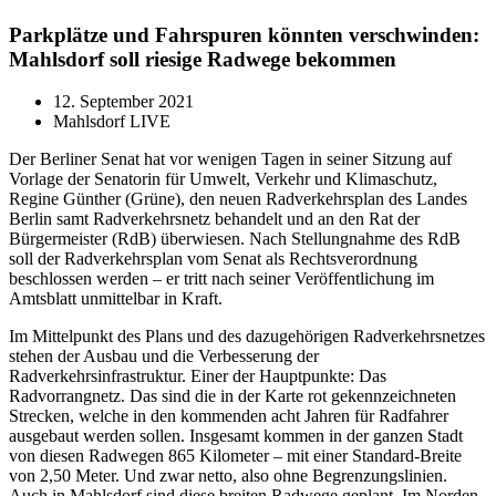
Parkplätze und Fahrspuren könnten verschwinden:
Mahlsdorf soll riesige Radwege bekommen
12. September 2021
Mahlsdorf LIVE
Der Berliner Senat hat vor wenigen Tagen in seiner Sitzung auf
Vorlage der Senatorin für Umwelt, Verkehr und Klimaschutz,
Regine Günther (Grüne), den neuen Radverkehrsplan des Landes
Berlin samt Radverkehrsnetz behandelt und an den Rat der
Bürgermeister (RdB) überwiesen. Nach Stellungnahme des RdB
soll der Radverkehrsplan vom Senat als Rechtsverordnung
beschlossen werden – er tritt nach seiner Veröffentlichung im
Amtsblatt unmittelbar in Kraft.
Im Mittelpunkt des Plans und des dazugehörigen Radverkehrsnetzes
stehen der Ausbau und die Verbesserung der
Radverkehrsinfrastruktur. Einer der Hauptpunkte: Das
Radvorrangnetz. Das sind die in der Karte rot gekennzeichneten
Strecken, welche in den kommenden acht Jahren für Radfahrer
ausgebaut werden sollen. Insgesamt kommen in der ganzen Stadt
von diesen Radwegen 865 Kilometer – mit einer Standard-Breite
von 2,50 Meter. Und zwar netto, also ohne Begrenzungslinien.
Auch in Mahlsdorf sind diese breiten Radwege geplant. Im Norden