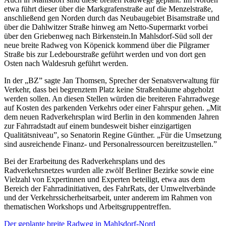
etwa führt dieser über die Markgrafenstraße auf die Menzelstraße,
anschließend gen Norden durch das Neubaugebiet Bisamstraße und
über die Dahlwitzer Straße hinweg am Netto-Supermarkt vorbei
über den Griebenweg nach Birkenstein.In Mahlsdorf-Süd soll der
neue breite Radweg von Köpenick kommend über die Pilgramer
Straße bis zur Ledebourstraße geführt werden und von dort gen
Osten nach Waldesruh geführt werden.
In der „BZ” sagte Jan Thomsen, Sprecher der Senatsverwaltung für
Verkehr, dass bei begrenztem Platz keine Straßenbäume abgeholzt
werden sollen. An diesen Stellen würden die breiteren Fahrradwege
auf Kosten des parkenden Verkehrs oder einer Fahrspur gehen. „Mit
dem neuen Radverkehrsplan wird Berlin in den kommenden Jahren
zur Fahrradstadt auf einem bundesweit bisher einzigartigen
Qualitätsniveau”, so Senatorin Regine Günther. „Für die Umsetzung
sind ausreichende Finanz- und Personalressourcen bereitzustellen.”
Bei der Erarbeitung des Radverkehrsplans und des
Radverkehrsnetzes wurden alle zwölf Berliner Bezirke sowie eine
Vielzahl von Expertinnen und Experten beteiligt, etwa aus dem
Bereich der Fahrradinitiativen, des FahrRats, der Umweltverbände
und der Verkehrssicherheitsarbeit, unter anderem im Rahmen von
thematischen Workshops und Arbeitsgruppentreffen.
Der geplante breite Radweg in Mahlsdorf-Nord