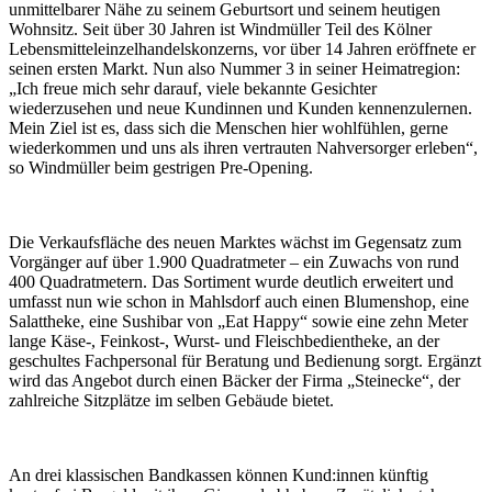
unmittelbarer Nähe zu seinem Geburtsort und seinem heutigen
Wohnsitz. Seit über 30 Jahren ist Windmüller Teil des Kölner
Lebensmitteleinzelhandelskonzerns, vor über 14 Jahren eröffnete er
seinen ersten Markt. Nun also Nummer 3 in seiner Heimatregion:
„Ich freue mich sehr darauf, viele bekannte Gesichter
wiederzusehen und neue Kundinnen und Kunden kennenzulernen.
Mein Ziel ist es, dass sich die Menschen hier wohlfühlen, gerne
wiederkommen und uns als ihren vertrauten Nahversorger erleben“,
so Windmüller beim gestrigen Pre-Opening.
Die Verkaufsfläche des neuen Marktes wächst im Gegensatz zum
Vorgänger auf über 1.900 Quadratmeter – ein Zuwachs von rund
400 Quadratmetern. Das Sortiment wurde deutlich erweitert und
umfasst nun wie schon in Mahlsdorf auch einen Blumenshop, eine
Salattheke, eine Sushibar von „Eat Happy“ sowie eine zehn Meter
lange Käse-, Feinkost-, Wurst- und Fleischbedientheke, an der
geschultes Fachpersonal für Beratung und Bedienung sorgt. Ergänzt
wird das Angebot durch einen Bäcker der Firma „Steinecke“, der
zahlreiche Sitzplätze im selben Gebäude bietet.
An drei klassischen Bandkassen können Kund:innen künftig