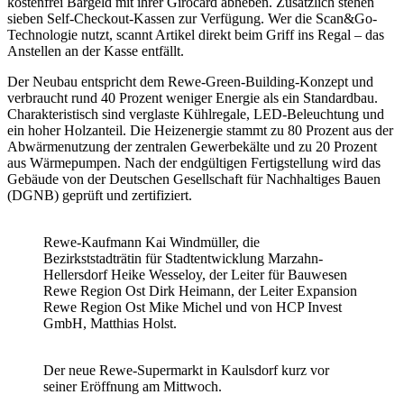
kostenfrei Bargeld mit ihrer Girocard abheben. Zusätzlich stehen
sieben Self-Checkout-Kassen zur Verfügung. Wer die Scan&Go-
Technologie nutzt, scannt Artikel direkt beim Griff ins Regal – das
Anstellen an der Kasse entfällt.
Der Neubau entspricht dem Rewe-Green-Building-Konzept und
verbraucht rund 40 Prozent weniger Energie als ein Standardbau.
Charakteristisch sind verglaste Kühlregale, LED-Beleuchtung und
ein hoher Holzanteil. Die Heizenergie stammt zu 80 Prozent aus der
Abwärmenutzung der zentralen Gewerbekälte und zu 20 Prozent
aus Wärmepumpen. Nach der endgültigen Fertigstellung wird das
Gebäude von der Deutschen Gesellschaft für Nachhaltiges Bauen
(DGNB) geprüft und zertifiziert.
Rewe-Kaufmann Kai Windmüller, die
Bezirkststadträtin für Stadtentwicklung Marzahn-
Hellersdorf Heike Wesseloy, der Leiter für Bauwesen
Rewe Region Ost Dirk Heimann, der Leiter Expansion
Rewe Region Ost Mike Michel und von HCP Invest
GmbH, Matthias Holst.
Der neue Rewe-Supermarkt in Kaulsdorf kurz vor
seiner Eröffnung am Mittwoch.