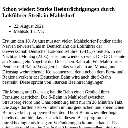
Schon wieder: Starke Beeinträchtigungen durch
Lokführer-Streik in Mahlsdorf
22. August 2021
Mahlsdorf LIVE
Erst um den 10. August mussten vielen Mahlsdorfer Pendler starke
Nerven beweisen, als in Deutschland die Lokführer der
Gewerkschaft Deutscher Lokomotivführer (GDL) streikten. In der
Nacht auf Montag (23.8.) ist es nun wieder so weit. Die GDL lehnte
am Sonntag ein Angebot der Deutschen Bahn ab. Für Mahlsdorfer
Pendler und Bahn-Passagiere hat das vor allem am Montag und
Dienstag weitreichende Konsequenzen, denn neben dem Fern- und
Regionalverkehr der Deutschen Bahn wird auch die S-Bahn
bestreikt. Diese spricht von „starken Beeinträchtigungen“.
Für Montag und Dienstag hat die Bahn einen Großteil ihrer
Fernzüge gestrichen. Die S-Bahn in Mahlsdorf zwischen
Strausberg-Nord und Charlottenburg fährt nur im 20 Minuten-Takt.
Die Züge dürften also vor allem im morgendlichen und abendlichen
Berufsverkehr proppenvoll werden. Die S-Bahn wies allerdings
bereits darauf hin, dass es auch in diesem Basisprogramm
„streikbedingt kurzfristig zu Veränderungen kommen kann“. Es
wird sich wohl erst im Laufe des Montags herausstellen wird, wie