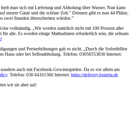
 hielt man sich mit Lieferung und Abholung über Wasser. Nun kann
uf unsere Gäste und die schöne Zeit.” Drinnen gibt es nun 44 Plätze,
von zwei Stunden überschreiten würden.”
ise vollständig. „Wir werden natürlich nicht mit 100 Prozent aller
t für alle. Es werden einige Maßnahmen erforderlich sein, die seltsam
e/
digungen und Preiserhöhungen gab es nicht. „Durch die Soforthilfen
r im Haus oder bei Selbstabholung. Telefon: 03056553830 Internet:
ne, sondern auch mit Facebook-Gewinnspielen. Da es vor allem am
olicy
. Telefon: 030 64161360 Internet:
https://delivery.losteria.de
en wir sie aber auf: