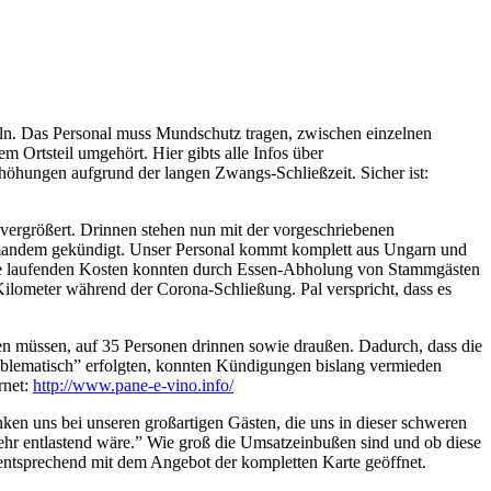
eln. Das Personal muss Mundschutz tragen, zwischen einzelnen
 Ortsteil umgehört. Hier gibts alle Infos über
öhungen aufgrund der langen Zwangs-Schließzeit. Sicher ist:
rgrößert. Drinnen stehen nun mit der vorgeschriebenen
iemandem gekündigt. Unser Personal kommt komplett aus Ungarn und
Die laufenden Kosten konnten durch Essen-Abholung von Stammgästen
Kilometer während der Corona-Schließung. Pal verspricht, dass es
en müssen, auf 35 Personen drinnen sowie draußen. Dadurch, dass die
roblematisch” erfolgten, konnten Kündigungen bislang vermieden
rnet:
http://www.pane-e-vino.info/
en uns bei unseren großartigen Gästen, die uns in dieser schweren
ehr entlastend wäre.” Wie groß die Umsatzeinbußen sind und ob diese
 entsprechend mit dem Angebot der kompletten Karte geöffnet.