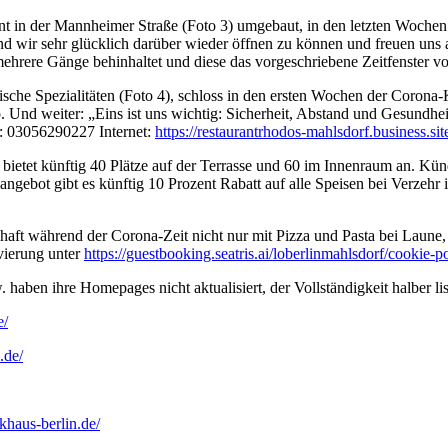
nt in der Mannheimer Straße (Foto 3) umgebaut, in den letzten Wochen
nd wir sehr glücklich darüber wieder öffnen zu können und freuen uns a
mehrere Gänge behinhaltet und diese das vorgeschriebene Zeitfenster 
che Spezialitäten (Foto 4), schloss in den ersten Wochen der Corona-Kr
. Und weiter: „Eins ist uns wichtig: Sicherheit, Abstand und Gesundhei
n: 03056290227 Internet:
https://restaurantrhodos-mahlsdorf.business.sit
ietet künftig 40 Plätze auf der Terrasse und 60 im Innenraum an. Kün
angebot gibt es künftig 10 Prozent Rabatt auf alle Speisen bei Verzeh
dschaft während der Corona-Zeit nicht nur mit Pizza und Pasta bei Lau
vierung unter
https://guestbooking.seatris.ai/loberlinmahlsdorf/cookie-p
haben ihre Homepages nicht aktualisiert, der Vollständigkeit halber list
e/
.de/
khaus-berlin.de/