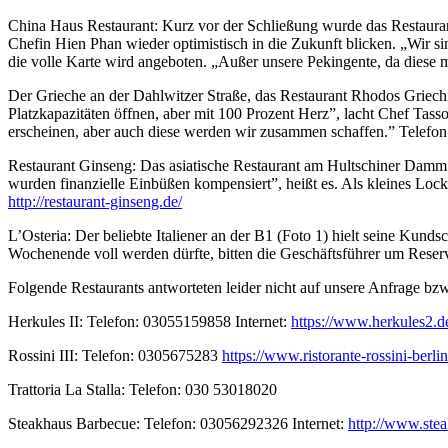
China Haus Restaurant: Kurz vor der Schließung wurde das Restaura
Chefin Hien Phan wieder optimistisch in die Zukunft blicken. „Wir si
die volle Karte wird angeboten. „Außer unsere Pekingente, da diese 
Der Grieche an der Dahlwitzer Straße, das Restaurant Rhodos Griechis
Platzkapazitäten öffnen, aber mit 100 Prozent Herz”, lacht Chef Tasso
erscheinen, aber auch diese werden wir zusammen schaffen.” Telefo
Restaurant Ginseng: Das asiatische Restaurant am Hultschiner Damm b
wurden finanzielle Einbüßen kompensiert”, heißt es. Als kleines Lock
http://restaurant-ginseng.de/
L’Osteria: Der beliebte Italiener an der B1 (Foto 1) hielt seine Kun
Wochenende voll werden dürfte, bitten die Geschäftsführer um Reser
Folgende Restaurants antworteten leider nicht auf unsere Anfrage bzw. 
Herkules II: Telefon: 03055159858 Internet:
https://www.herkules2.d
Rossini III: Telefon: 0305675283
https://www.ristorante-rossini-berlin
Trattoria La Stalla: Telefon: 030 53018020
Steakhaus Barbecue: Telefon: 03056292326 Internet:
http://www.stea