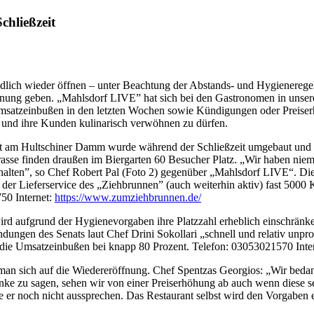
hließzeit
endlich wieder öffnen – unter Beachtung der Abstands- und Hygienereg
nung geben. „Mahlsdorf LIVE” hat sich bei den Gastronomen in unserem
msatzeinbußen in den letzten Wochen sowie Kündigungen oder Preiserh
n und ihre Kunden kulinarisch verwöhnen zu dürfen.
 am Hultschiner Damm wurde während der Schließzeit umgebaut und ve
rasse finden draußen im Biergarten 60 Besucher Platz. „Wir haben n
ehalten”, so Chef Robert Pal (Foto 2) gegenüber „Mahlsdorf LIVE“. 
er Lieferservice des „Ziehbrunnen” (auch weiterhin aktiv) fast 5000 
50 Internet:
https://www.zumziehbrunnen.de/
rd aufgrund der Hygienevorgaben ihre Platzzahl erheblich einschränk
dungen des Senats laut Chef Drini Sokollari „schnell und relativ unp
 die Umsatzeinbußen bei knapp 80 Prozent. Telefon: 03053021570 Inte
n sich auf die Wiedereröffnung. Chef Spentzas Georgios: „Wir bedank
nke zu sagen, sehen wir von einer Preiserhöhung ab auch wenn diese s
te er noch nicht aussprechen. Das Restaurant selbst wird den Vorgaben