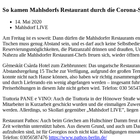
So kamen Mahlsdorfs Restaurant durch die Corona-Sc
14. Mai 2020
Mahlsdorf LIVE
Am Freitag ist es soweit: Dann dürfen die Mahlsdorfer Restaurants 
Tischen muss genug Abstand sein, und es darf auch keine Selbstbedie
Reservierungsmöglichkeiten, die Platzanzahl drinnen und draußen, U
Nahezu alle Mahlsdorfer Restaurant-Chefs freuen sich, wieder öffne
Gèmeskùt Csàrda Hotel zum Ziehbrunnen: Das ungarische Restaurant
Abstandsregelung 15 Tische zur Verfügung, aufgrund der großen Ter
konnte nicht nach Hause können, also haben wir richtig zusammeng
und durch Lieferando ein wenig abgefangen werden – insgesamt fuhr d
Preiserhöhungen in diesem Jahr nicht geben wird. Telefon: 030 56547
Trattoria PANE e VINO: Auch die Trattoria in der Hönower Straße wi
Mitarbeiter in Kurzarbeit geschickt wurden und die einmaligen Zuwen
werden. Allerdings, so Skollari gegenüber „Mahlsdorf LIVE”, liegen
Restaurant Pathos: Auch beim Griechen am Hultschiner Damm freut ma
Zeit weiterhin unterstützt haben. Aus diesem Grund, und auch um Da
aufzuholen sind, ist für Georgios noch nicht klar. Kündigungen muss
Telefon: 03056587476
https://www.pathos-berlin.de/