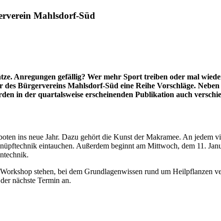
erverein Mahlsdorf-Süd
ätze. Anregungen gefällig? Wer mehr Sport treiben oder mal wieder
Flyer des Bürgervereins Mahlsdorf-Süd eine Reihe Vorschläge. Neb
n in der quartalsweise erscheinenden Publikation auch verschied
boten ins neue Jahr. Dazu gehört die Kunst der Makramee. An jedem vie
 Knüpftechnik eintauchen. Außerdem beginnt am Mittwoch, dem 11. Janu
ntechnik.
Workshop stehen, bei dem Grundlagenwissen rund um Heilpflanzen verm
 der nächste Termin an.