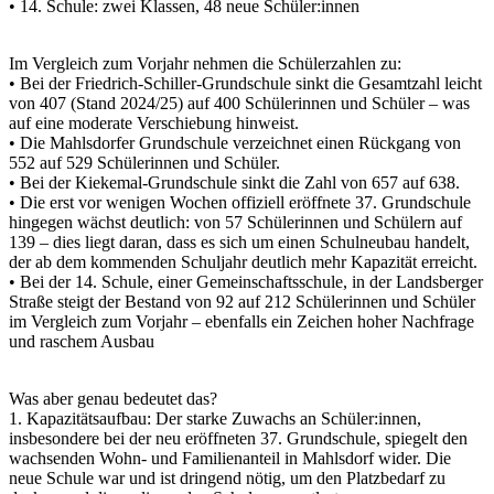
• 14. Schule: zwei Klassen, 48 neue Schüler:innen
Im Vergleich zum Vorjahr nehmen die Schülerzahlen zu:
• Bei der Friedrich-Schiller-Grundschule sinkt die Gesamtzahl leicht
von 407 (Stand 2024/25) auf 400 Schülerinnen und Schüler – was
auf eine moderate Verschiebung hinweist.
• Die Mahlsdorfer Grundschule verzeichnet einen Rückgang von
552 auf 529 Schülerinnen und Schüler.
• Bei der Kiekemal-Grundschule sinkt die Zahl von 657 auf 638.
• Die erst vor wenigen Wochen offiziell eröffnete 37. Grundschule
hingegen wächst deutlich: von 57 Schülerinnen und Schülern auf
139 – dies liegt daran, dass es sich um einen Schulneubau handelt,
der ab dem kommenden Schuljahr deutlich mehr Kapazität erreicht.
• Bei der 14. Schule, einer Gemeinschaftsschule, in der Landsberger
Straße steigt der Bestand von 92 auf 212 Schülerinnen und Schüler
im Vergleich zum Vorjahr – ebenfalls ein Zeichen hoher Nachfrage
und raschem Ausbau
Was aber genau bedeutet das?
1. Kapazitätsaufbau: Der starke Zuwachs an Schüler:innen,
insbesondere bei der neu eröffneten 37. Grundschule, spiegelt den
wachsenden Wohn- und Familienanteil in Mahlsdorf wider. Die
neue Schule war und ist dringend nötig, um den Platzbedarf zu