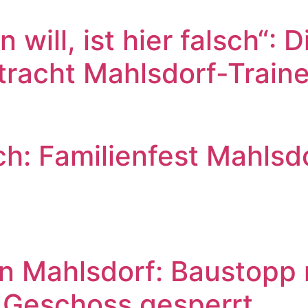
 will, ist hier falsch“: 
tracht Mahlsdorf-Train
: Familienfest Mahlsdor
 Mahlsdorf: Baustopp r
s Geschoss gesperrt