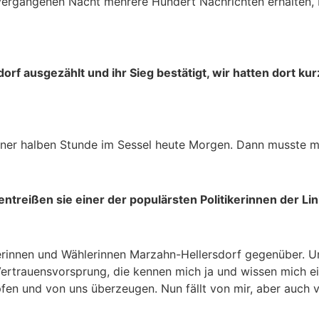
r vergangenen Nacht mehrere Hundert Nachrichten erhalten, 
orf ausgezählt und ihr Sieg bestätigt, wir hatten dort k
iner halben Stunde im Sessel heute Morgen. Dann musste me
treißen sie einer der populärsten Politikerinnen der Li
erinnen und Wählerinnen Marzahn-Hellersdorf gegenüber. Un
rtrauensvorsprung, die kennen mich ja und wissen mich ein
pfen und von uns überzeugen. Nun fällt von mir, aber auc