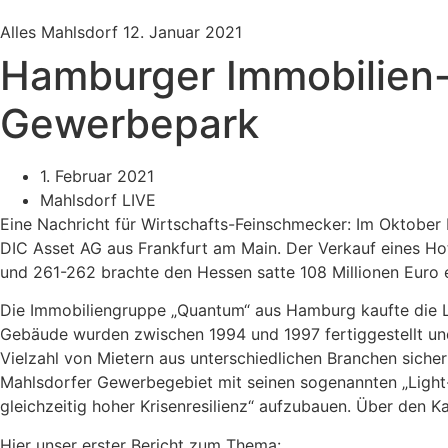
Alles Mahlsdorf
12. Januar 2021
Hamburger Immobilien-F
Gewerbepark
1. Februar 2021
Mahlsdorf LIVE
Eine Nachricht für Wirtschafts-Feinschmecker: Im Oktober 
DIC Asset AG aus Frankfurt am Main. Der Verkauf eines H
und 261-262 brachte den Hessen satte 108 Millionen Euro ein
Die Immobiliengruppe „Quantum“ aus Hamburg kaufte die L
Gebäude wurden zwischen 1994 und 1997 fertiggestellt und 
Vielzahl von Mietern aus unterschiedlichen Branchen sicher
Mahlsdorfer Gewerbegebiet mit seinen sogenannten „Light-Ind
gleichzeitig hoher Krisenresilienz“ aufzubauen. Über den K
Hier unser erster Bericht zum Thema: