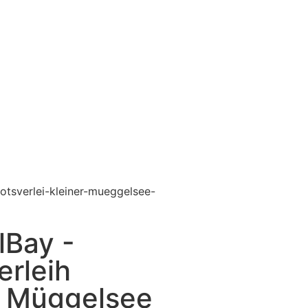
Bay -
erleih
r Müggelsee