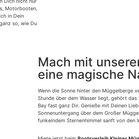
 Dich nicht nur
ks, Motorbooten,
ch in Dein
ganz so, wie Du
Mach mit unsere
eine magische N
Wenn die Sonne hinter den
Müggelberge
ve
Stunde über dem Wasser liegt, gehört das
Bay fast ganz Dir. Genieße mit Deinen Liebs
Sonnenuntergang über dem
Großer Mügge
funkelndem Sternenhimmel sanft von den W
Miete jetzt beim
Bootsverleih Kleiner Mü