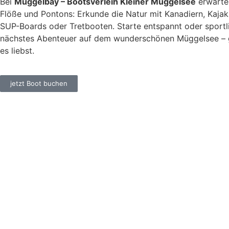
Bei
Müggelbay – Bootsverleih Kleiner Müggelsee
erwarten
Flöße und Pontons: Erkunde die Natur mit Kanadiern, Kaja
SUP-Boards oder Tretbooten. Starte entspannt oder sportli
nächstes Abenteuer auf dem wunderschönen
Müggelsee
– 
es liebst.
jetzt Boot buchen