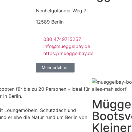
Neuhelgoländer Weg 7
12589 Berlin
030 4749715257
info@mueggelbay.de
https://mueggelbay.de
Mehr erfahren
oten für bis zu 20 Personen – ideal für
 in Berlin.
Müggel
mit Loungemöbeln, Schutzdach und
Bootsv
und erlebe die Natur rund um Berlin von
Kleine