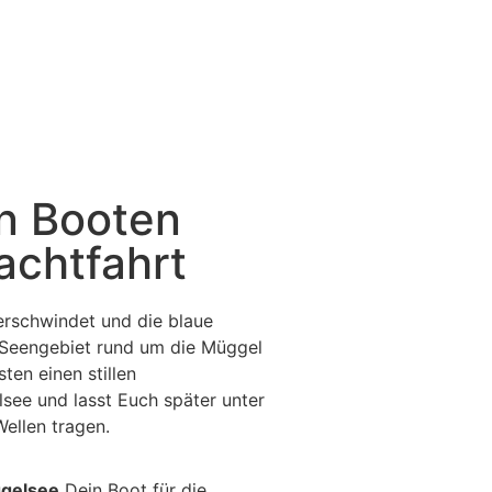
n Booten
achtfahrt
rschwindet und die blaue
 Seengebiet rund um die Müggel
ten einen stillen
lsee
und lasst Euch später unter
ellen tragen.
ggelsee
Dein Boot für die