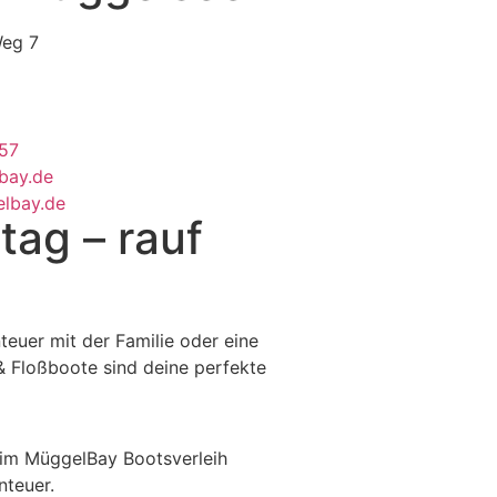
Weg 7
57
bay.de
elbay.de
tag – rauf
teuer mit der Familie oder eine
& Floßboote sind deine perfekte
eim MüggelBay Bootsverleih
nteuer.