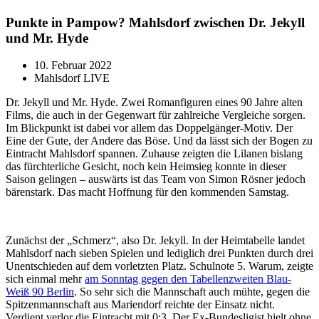
Punkte in Pampow? Mahlsdorf zwischen Dr. Jekyll
und Mr. Hyde
10. Februar 2022
Mahlsdorf LIVE
Dr. Jekyll und Mr. Hyde. Zwei Romanfiguren eines 90 Jahre alten
Films, die auch in der Gegenwart für zahlreiche Vergleiche sorgen.
Im Blickpunkt ist dabei vor allem das Doppelgänger-Motiv. Der
Eine der Gute, der Andere das Böse. Und da lässt sich der Bogen zu
Eintracht Mahlsdorf spannen. Zuhause zeigten die Lilanen bislang
das fürchterliche Gesicht, noch kein Heimsieg konnte in dieser
Saison gelingen – auswärts ist das Team von Simon Rösner jedoch
bärenstark. Das macht Hoffnung für den kommenden Samstag.
Zunächst der „Schmerz“, also Dr. Jekyll. In der Heimtabelle landet
Mahlsdorf nach sieben Spielen und lediglich drei Punkten durch drei
Unentschieden auf dem vorletzten Platz. Schulnote 5. Warum, zeigte
sich einmal mehr
am Sonntag gegen den Tabellenzweiten Blau-
Weiß 90 Berlin
. So sehr sich die Mannschaft auch mühte, gegen die
Spitzenmannschaft aus Mariendorf reichte der Einsatz nicht.
Verdient verlor die Eintracht mit 0:3. Der Ex-Bundesligist hielt ohne