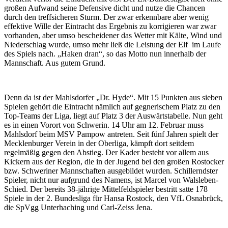
großen Aufwand seine Defensive dicht und nutze die Chancen
durch den treffsicheren Sturm. Der zwar erkennbare aber wenig
effektive Wille der Eintracht das Ergebnis zu korrigieren war zwar
vorhanden, aber umso bescheidener das Wetter mit Kälte, Wind und
Niederschlag wurde, umso mehr ließ die Leistung der Elf im Laufe
des Spiels nach. „Haken dran“, so das Motto nun innerhalb der
Mannschaft. Aus gutem Grund.
Denn da ist der Mahlsdorfer „Dr. Hyde“. Mit 15 Punkten aus sieben
Spielen gehört die Eintracht nämlich auf gegnerischem Platz zu den
Top-Teams der Liga, liegt auf Platz 3 der Auswärtstabelle. Nun geht
es in einen Vorort von Schwerin. 14 Uhr am 12. Februar muss
Mahlsdorf beim MSV Pampow antreten. Seit fünf Jahren spielt der
Mecklenburger Verein in der Oberliga, kämpft dort seitdem
regelmäßig gegen den Abstieg. Der Kader besteht vor allem aus
Kickern aus der Region, die in der Jugend bei den großen Rostocker
bzw. Schweriner Mannschaften ausgebildet wurden. Schillerndster
Spieler, nicht nur aufgrund des Namens, ist Marcel von Walsleben-
Schied. Der bereits 38-jährige Mittelfeldspieler bestritt satte 178
Spiele in der 2. Bundesliga für Hansa Rostock, den VfL Osnabrück,
die SpVgg Unterhaching und Carl-Zeiss Jena.