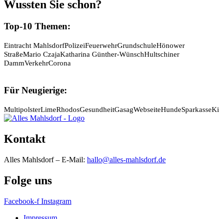
Wussten Sie schon?
Top-10 Themen:
Eintracht Mahlsdorf
Polizei
Feuerwehr
Grundschule
Hönower
Straße
Mario Czaja
Katharina Günther-Wünsch
Hultschiner
Damm
Verkehr
Corona
Für Neugierige:
Multipolster
Lime
Rhodos
Gesundheit
Gasag
Webseite
Hunde
Sparkasse
Ki
Kontakt
Alles Mahlsdorf – E-Mail:
hallo@alles-mahlsdorf.de
Folge uns
Facebook-f
Instagram
Impressum