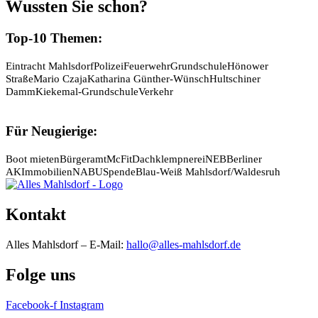
Wussten Sie schon?
Top-10 Themen:
Eintracht Mahlsdorf
Polizei
Feuerwehr
Grundschule
Hönower
Straße
Mario Czaja
Katharina Günther-Wünsch
Hultschiner
Damm
Kiekemal-Grundschule
Verkehr
Für Neugierige:
Boot mieten
Bürgeramt
McFit
Dachklempnerei
NEB
Berliner
AK
Immobilien
NABU
Spende
Blau-Weiß Mahlsdorf/Waldesruh
Kontakt
Alles Mahlsdorf – E-Mail:
hallo@alles-mahlsdorf.de
Folge uns
Facebook-f
Instagram