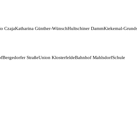
io Czaja
Katharina Günther-Wünsch
Hultschiner Damm
Kiekemal-Grunds
pf
Bergedorfer Straße
Union Klosterfelde
Bahnhof Mahlsdorf
Schule