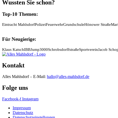
Wussten Sie schon?
Top-10 Themen:
Eintracht Mahlsdorf
Polizei
Feuerwehr
Grundschule
Hönower Straße
Mar
Für Neugierige:
Klaus Katsch
IBB
Jump3000
Schrobsdorffstraße
Sportverein
Jacob Scho
Kontakt
Alles Mahlsdorf – E-Mail:
hallo@alles-mahlsdorf.de
Folge uns
Facebook-f
Instagram
Impressum
Datenschutz
Datenschutzeinstellungen