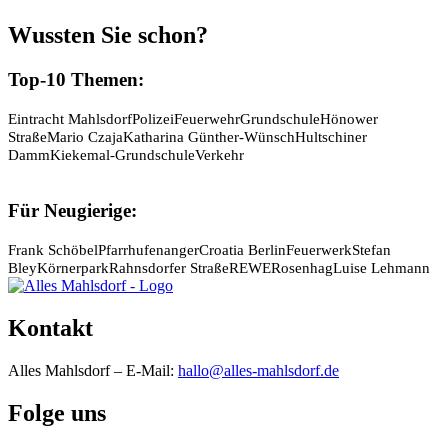
Wussten Sie schon?
Top-10 Themen:
Eintracht Mahlsdorf
Polizei
Feuerwehr
Grundschule
Hönower
Straße
Mario Czaja
Katharina Günther-Wünsch
Hultschiner
Damm
Kiekemal-Grundschule
Verkehr
Für Neugierige:
Frank Schöbel
Pfarrhufenanger
Croatia Berlin
Feuerwerk
Stefan
Bley
Körnerpark
Rahnsdorfer Straße
REWE
Rosenhag
Luise Lehmann
Kontakt
Alles Mahlsdorf – E-Mail:
hallo@alles-mahlsdorf.de
Folge uns