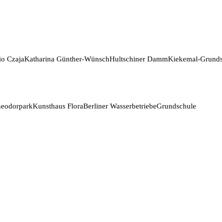
io Czaja
Katharina Günther-Wünsch
Hultschiner Damm
Kiekemal-Grunds
eodorpark
Kunsthaus Flora
Berliner Wasserbetriebe
Grundschule