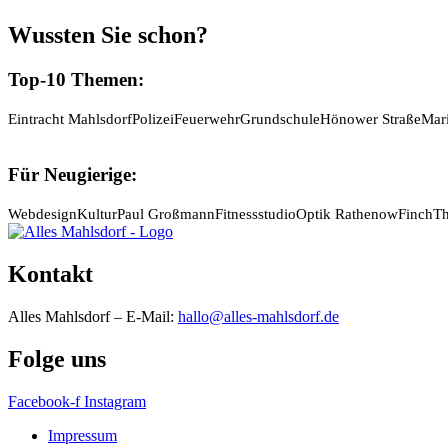
Wussten Sie schon?
Top-10 Themen:
Eintracht Mahlsdorf
Polizei
Feuerwehr
Grundschule
Hönower Straße
Mar
Für Neugierige:
Webdesign
Kultur
Paul Großmann
Fitnessstudio
Optik Rathenow
Finch
Th
Kontakt
Alles Mahlsdorf – E-Mail:
hallo@alles-mahlsdorf.de
Folge uns
Facebook-f
Instagram
Impressum