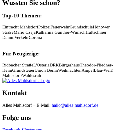
Wussten Sie schon?
Top-10 Themen:
Eintracht Mahlsdorf
Polizei
Feuerwehr
Grundschule
Hönower
Straße
Mario Czaja
Katharina Günther-Wünsch
Hultschiner
Damm
Verkehr
Corona
Für Neugierige:
Ridbacher Straße
L'Osteria
DRK
Bürgerhaus
Theodor-Fliedner-
Heim
Grundsteuer
Union Berlin
Weihnachten
Ampel
Blau-Weiß
Mahlsdorf/Waldesruh
Kontakt
Alles Mahlsdorf – E-Mail:
hallo@alles-mahlsdorf.de
Folge uns
Facebook-f
Instagram