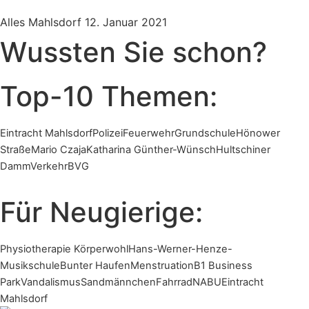
Alles Mahlsdorf
12. Januar 2021
Wussten Sie schon?
Top-10 Themen:
Eintracht Mahlsdorf
Polizei
Feuerwehr
Grundschule
Hönower
Straße
Mario Czaja
Katharina Günther-Wünsch
Hultschiner
Damm
Verkehr
BVG
Für Neugierige:
Physiotherapie Körperwohl
Hans-Werner-Henze-
Musikschule
Bunter Haufen
Menstruation
B1 Business
Park
Vandalismus
Sandmännchen
Fahrrad
NABU
Eintracht
Mahlsdorf