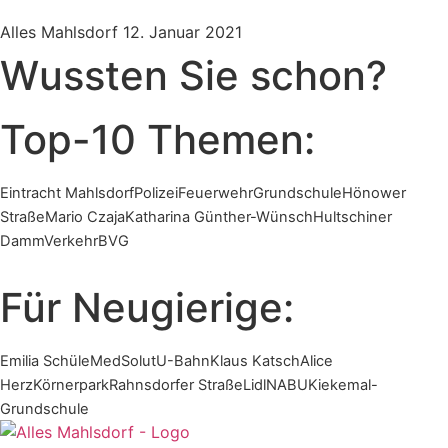
Alles Mahlsdorf
12. Januar 2021
Wussten Sie schon?
Top-10 Themen:
Eintracht Mahlsdorf
Polizei
Feuerwehr
Grundschule
Hönower
Straße
Mario Czaja
Katharina Günther-Wünsch
Hultschiner
Damm
Verkehr
BVG
Für Neugierige:
Emilia Schüle
MedSolut
U-Bahn
Klaus Katsch
Alice
Herz
Körnerpark
Rahnsdorfer Straße
Lidl
NABU
Kiekemal-
Grundschule