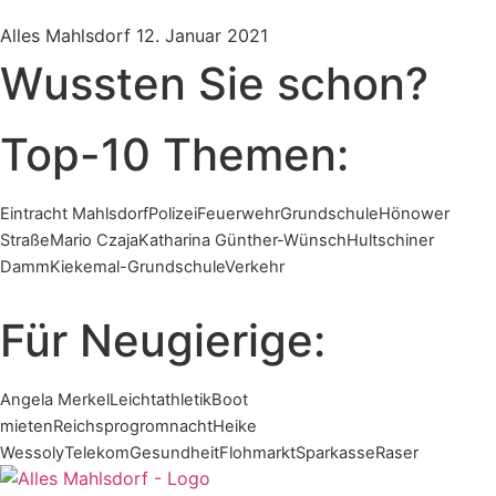
Alles Mahlsdorf
12. Januar 2021
Wussten Sie schon?
Top-10 Themen:
Eintracht Mahlsdorf
Polizei
Feuerwehr
Grundschule
Hönower
Straße
Mario Czaja
Katharina Günther-Wünsch
Hultschiner
Damm
Kiekemal-Grundschule
Verkehr
Für Neugierige:
Angela Merkel
Leichtathletik
Boot
mieten
Reichsprogromnacht
Heike
Wessoly
Telekom
Gesundheit
Flohmarkt
Sparkasse
Raser