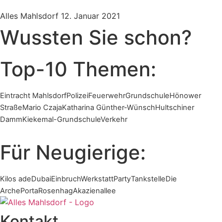
Alles Mahlsdorf
12. Januar 2021
Wussten Sie schon?
Top-10 Themen:
Eintracht Mahlsdorf
Polizei
Feuerwehr
Grundschule
Hönower
Straße
Mario Czaja
Katharina Günther-Wünsch
Hultschiner
Damm
Kiekemal-Grundschule
Verkehr
Für Neugierige:
Kilos ade
Dubai
Einbruch
Werkstatt
Party
Tankstelle
Die
Arche
Porta
Rosenhag
Akazienallee
Kontakt