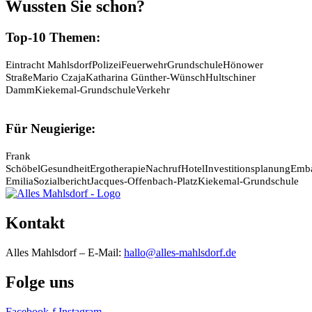
Wussten Sie schon?
Top-10 Themen:
Eintracht Mahlsdorf
Polizei
Feuerwehr
Grundschule
Hönower
Straße
Mario Czaja
Katharina Günther-Wünsch
Hultschiner
Damm
Kiekemal-Grundschule
Verkehr
Für Neugierige:
Frank
Schöbel
Gesundheit
Ergotherapie
Nachruf
Hotel
Investitionsplanung
Emb
Emilia
Sozialbericht
Jacques-Offenbach-Platz
Kiekemal-Grundschule
Kontakt
Alles Mahlsdorf – E-Mail:
hallo@alles-mahlsdorf.de
Folge uns
Facebook-f
Instagram