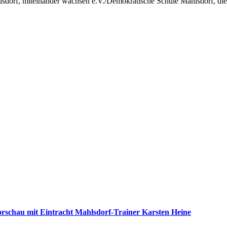
sdorf, miteinander wachsen e.V./Demokratische Schule Mahlsdorf, die 
nvorschau mit Eintracht Mahlsdorf-Trainer Karsten Heine