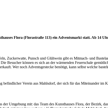
hauses Flora (Florastraße 113) ein Adventsmarkt statt. Ab 14 Uh
ln, Zuckerwatte, Punsch und Glühwein gibt es Mitmach- und Bastelan
Die Besucher können es sich an der wärmenden Feuerschale gemütlich
kauft. Wer noch Adventsgestecke benötigt, kann selbst welche basteln 
ung befindlicher Verein aus Mahlsdorf, der sich für das Miteinander im
s der Umgebung mit: das Team des Kunsthauses Flora, der Bezirk, das