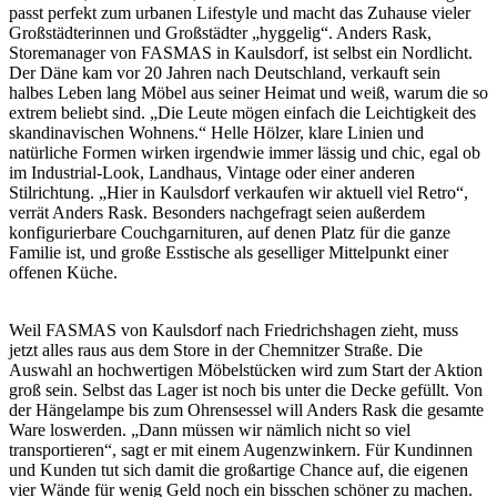
passt perfekt zum urbanen Lifestyle und macht das Zuhause vieler
Großstädterinnen und Großstädter „hyggelig“. Anders Rask,
Storemanager von FASMAS in Kaulsdorf, ist selbst ein Nordlicht.
Der Däne kam vor 20 Jahren nach Deutschland, verkauft sein
halbes Leben lang Möbel aus seiner Heimat und weiß, warum die so
extrem beliebt sind. „Die Leute mögen einfach die Leichtigkeit des
skandinavischen Wohnens.“ Helle Hölzer, klare Linien und
natürliche Formen wirken irgendwie immer lässig und chic, egal ob
im Industrial-Look, Landhaus, Vintage oder einer anderen
Stilrichtung. „Hier in Kaulsdorf verkaufen wir aktuell viel Retro“,
verrät Anders Rask. Besonders nachgefragt seien außerdem
konfigurierbare Couchgarnituren, auf denen Platz für die ganze
Familie ist, und große Esstische als geselliger Mittelpunkt einer
offenen Küche.
Weil FASMAS von Kaulsdorf nach Friedrichshagen zieht, muss
jetzt alles raus aus dem Store in der Chemnitzer Straße. Die
Auswahl an hochwertigen Möbelstücken wird zum Start der Aktion
groß sein. Selbst das Lager ist noch bis unter die Decke gefüllt. Von
der Hängelampe bis zum Ohrensessel will Anders Rask die gesamte
Ware loswerden. „Dann müssen wir nämlich nicht so viel
transportieren“, sagt er mit einem Augenzwinkern. Für Kundinnen
und Kunden tut sich damit die großartige Chance auf, die eigenen
vier Wände für wenig Geld noch ein bisschen schöner zu machen.