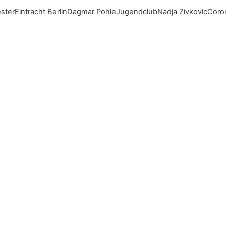
ester
Eintracht Berlin
Dagmar Pohle
Jugendclub
Nadja Zivkovic
Coro