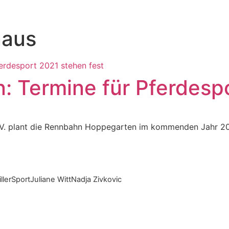
naus
 Termine für Pferdespo
V. plant die Rennbahn Hoppegarten im kommenden Jahr 2
ller
Sport
Juliane Witt
Nadja Zivkovic