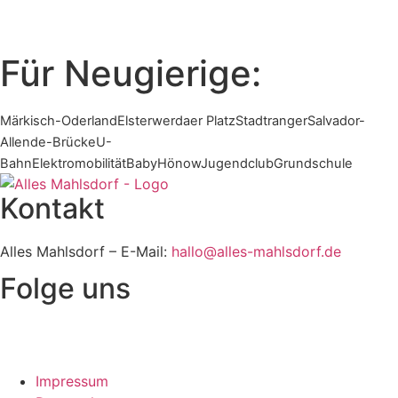
Für Neugierige:
Märkisch-Oderland
Elsterwerdaer Platz
Stadtranger
Salvador-
Allende-Brücke
U-
Bahn
Elektromobilität
Baby
Hönow
Jugendclub
Grundschule
Kontakt
Alles Mahlsdorf – E-Mail:
hallo@alles-mahlsdorf.de
Folge uns
Impressum