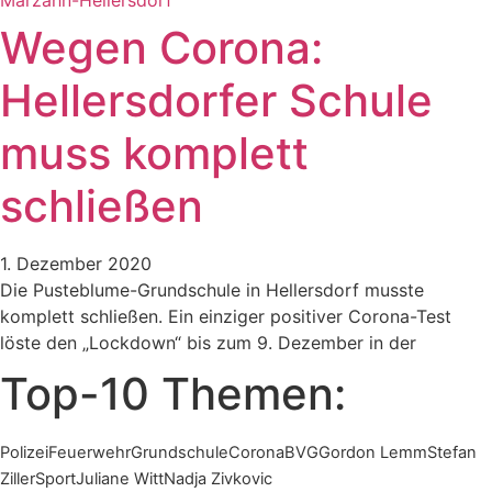
Wegen Corona:
Hellersdorfer Schule
muss komplett
schließen
1. Dezember 2020
Die Pusteblume-Grundschule in Hellersdorf musste
komplett schließen. Ein einziger positiver Corona-Test
löste den „Lockdown“ bis zum 9. Dezember in der
Top-10 Themen:
Polizei
Feuerwehr
Grundschule
Corona
BVG
Gordon Lemm
Stefan
Ziller
Sport
Juliane Witt
Nadja Zivkovic