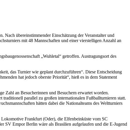
. Nach übereinstimmender Einschätzung der Veranstalter und
chsturniers mit 48 Mannschaften und einer vierstelligen Anzahl an
sbaugenossenschaft „Wuhletal“ getroffen. Austragungsort des
keit, das Turnier wie geplant durchzuführen“. Diese Entscheidung
lnehmenden hat jedoch oberste Priorität“, hieß es in dem Statement
ellige Zahl an Besucherinnen und Besuchern erwartet worden.
ditionell parallel zu großen internationalen Fußballturnieren statt.
uchsmannschaften hätten dabei die Nationalteams des Weltturniers
ch Lokomotive Frankfurt (Oder), die Elfenbeinküste vom SC
der SV Empor Berlin wäre als Brasilien aufgelaufen und die E-Jugend