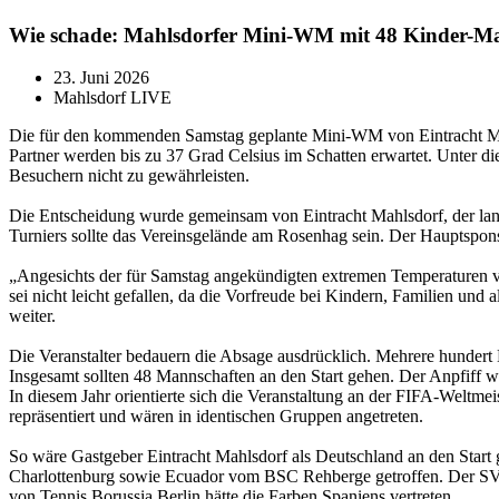
Wie schade: Mahlsdorfer Mini-WM mit 48 Kinder-Ma
23. Juni 2026
Mahlsdorf LIVE
Die für den kommenden Samstag geplante Mini-WM von Eintracht Mah
Partner werden bis zu 37 Grad Celsius im Schatten erwartet. Unter d
Besuchern nicht zu gewährleisten.
Die Entscheidung wurde gemeinsam von Eintracht Mahlsdorf, der la
Turniers sollte das Vereinsgelände am Rosenhag sein. Der Hauptspons
„Angesichts der für Samstag angekündigten extremen Temperaturen vo
sei nicht leicht gefallen, da die Vorfreude bei Kindern, Familien und a
weiter.
Die Veranstalter bedauern die Absage ausdrücklich. Mehrere hundert K
Insgesamt sollten 48 Mannschaften an den Start gehen. Der Anpfiff wa
In diesem Jahr orientierte sich die Veranstaltung an der FIFA-Welt
repräsentiert und wären in identischen Gruppen angetreten.
So wäre Gastgeber Eintracht Mahlsdorf als Deutschland an den Start
Charlottenburg sowie Ecuador vom BSC Rehberge getroffen. Der SV Gr
von Tennis Borussia Berlin hätte die Farben Spaniens vertreten.