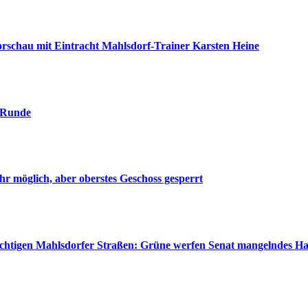
nvorschau mit Eintracht Mahlsdorf-Trainer Karsten Heine
. Runde
r möglich, aber oberstes Geschoss gesperrt
wichtigen Mahlsdorfer Straßen: Grüne werfen Senat mangelndes H