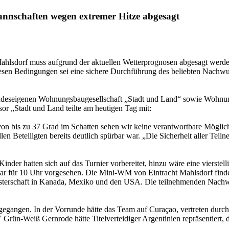
nnschaften wegen extremer Hitze abgesagt
lsdorf muss aufgrund der aktuellen Wetterprognosen abgesagt werden
iesen Bedingungen sei eine sichere Durchführung des beliebten Nachwu
ndeseigenen Wohnungsbaugesellschaft „Stadt und Land“ sowie Wohnung
or „Stadt und Land teilte am heutigen Tag mit:
n bis zu 37 Grad im Schatten sehen wir keine verantwortbare Möglich
llen Beteiligten bereits deutlich spürbar war. „Die Sicherheit aller Tei
inder hatten sich auf das Turnier vorbereitet, hinzu wäre eine vierst
r für 10 Uhr vorgesehen. Die Mini-WM von Eintracht Mahlsdorf findet tra
meisterschaft in Kanada, Mexiko und den USA. Die teilnehmenden Nachw
 gegangen. In der Vorrunde hätte das Team auf Curaçao, vertreten dur
ün-Weiß Gernrode hätte Titelverteidiger Argentinien repräsentiert, 