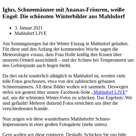
Iglus, Schneemänner mit Ananas-Frisuren, weiße
Engel: Die schönsten Winterbilder aus Mahlsdorf
3. Januar 2021
Mahlsdorf LIVE
Am Sonntagmorgen hat der Winter Einzug in Mahlsdorf gehalten.
Für diese und den Anfang der kommenden Woche sagen die
Meteorologen voraus, dass Frau Holle kräftig ihre Kissen über
unserem Ortsteil ausschüttelt – und der Schnee bei Temperaturen um
den Gefrierpunkt auch liegen bleibt.
Da dies nicht sonderlich alltäglich in Mahlsdorf ist, werden viele
tolle Fotos geschossen, etwa von den zahlreichen gebauten
Schneemännern. All diese Bilder wollen wir sammeln. Deswegen
riefen wir gestern über unsere Facebook-Seite „
Mahlsdorf LIVE
“
auf, uns die schönsten Winter-Fotos zu schicken. Das Ergebnis: Wir
sind geflasht! Mehrere dutzend Fotos erreichten uns über die
verschiedensten Kanäle.
Nun zeigen wir diese wunderbaren Mahlsdorfer Schnee-
Impressionen in einer großen Fotogalerie (siehe unten).
Gern wollen wir diese ergänzen. Deshalb: Schicken Sie uns bitte