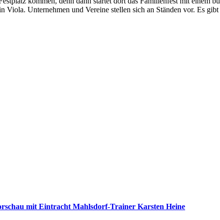
Festplatz kommen, denn dann startet dort das Familienfest mit einem 
 Viola. Unternehmen und Vereine stellen sich an Ständen vor. Es gibt
nvorschau mit Eintracht Mahlsdorf-Trainer Karsten Heine