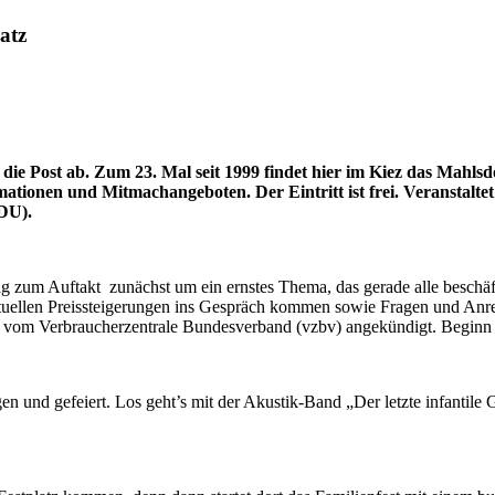
atz
e Post ab. Zum 23. Mal seit 1999 findet hier im Kiez das Mahlsdor
tionen und Mitmachangeboten. Der Eintritt ist frei. Veranstalte
DU).
 zum Auftakt zunächst um ein ernstes Thema, das gerade alle beschäfti
ktuellen Preissteigerungen ins Gespräch kommen sowie Fragen und An
om Verbraucherzentrale Bundesverband (vzbv) angekündigt. Beginn 
n und gefeiert. Los geht’s mit der Akustik-Band „Der letzte infanti