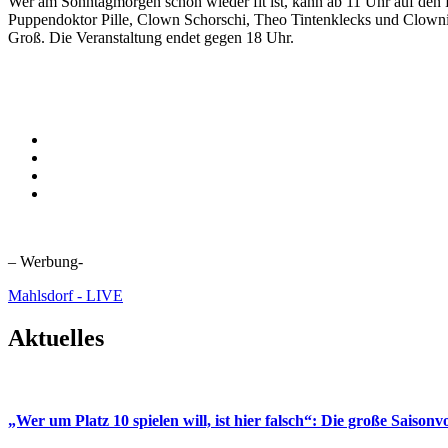
Wer am Sonntagmorgen schon wieder fit ist, kann ab 11 Uhr auf den 
Puppendoktor Pille, Clown Schorschi, Theo Tintenklecks und Clownin
Groß. Die Veranstaltung endet gegen 18 Uhr.
– Werbung-
Mahlsdorf - LIVE
Aktuelles
„Wer um Platz 10 spielen will, ist hier falsch“: Die große Saiso