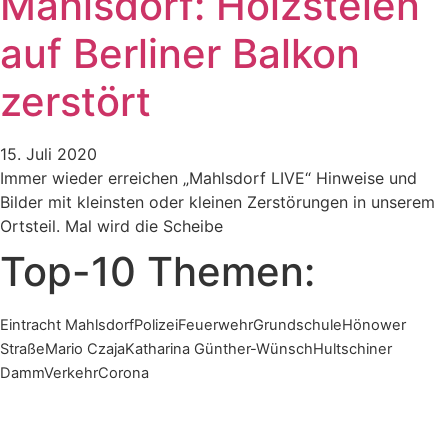
Mahlsdorf: Holzstelen
auf Berliner Balkon
zerstört
15. Juli 2020
Immer wieder erreichen „Mahlsdorf LIVE“ Hinweise und
Bilder mit kleinsten oder kleinen Zerstörungen in unserem
Ortsteil. Mal wird die Scheibe
Top-10 Themen:
Eintracht Mahlsdorf
Polizei
Feuerwehr
Grundschule
Hönower
Straße
Mario Czaja
Katharina Günther-Wünsch
Hultschiner
Damm
Verkehr
Corona