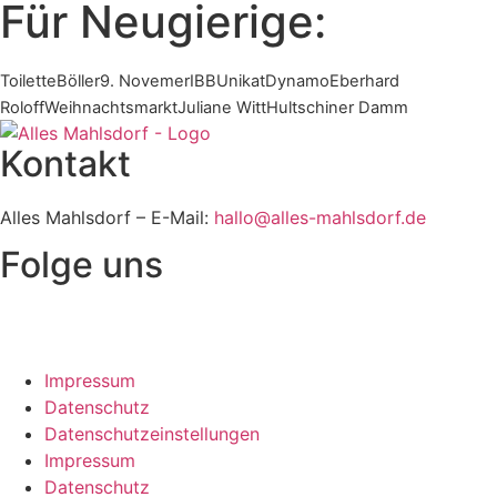
Für Neugierige:
Toilette
Böller
9. Novemer
IBB
Unikat
Dynamo
Eberhard
Roloff
Weihnachtsmarkt
Juliane Witt
Hultschiner Damm
Kontakt
Alles Mahlsdorf – E-Mail:
hallo@alles-mahlsdorf.de
Folge uns
Impressum
Datenschutz
Datenschutzeinstellungen
Impressum
Datenschutz