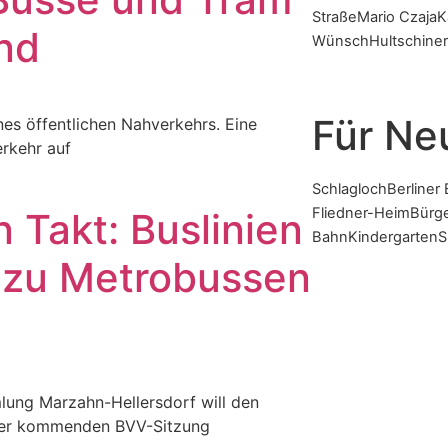
Straße
Mario Czaja
K
ind
Wünsch
Hultschin
Für Ne
ines öffentlichen Nahverkehrs. Eine
erkehr auf
Schlagloch
Berliner
Fliedner-Heim
Bürg
 Takt: Buslinien
Bahn
Kindergarten
S
n zu Metrobussen
lung Marzahn-Hellersdorf will den
n der kommenden BVV-Sitzung