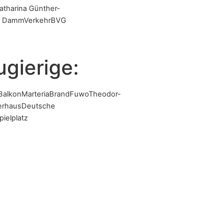
atharina Günther-
er Damm
Verkehr
BVG
ugierige:
 Balkon
Marteria
Brand
Fuwo
Theodor-
erhaus
Deutsche
pielplatz