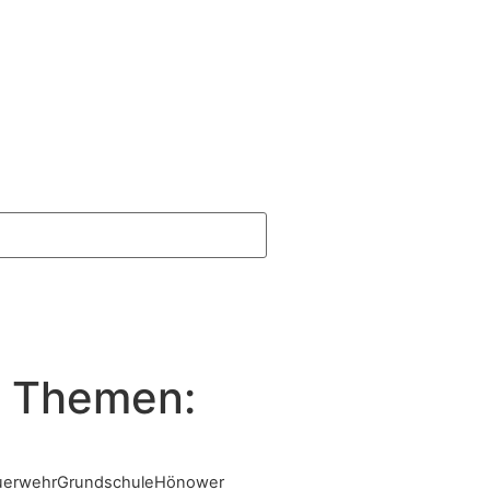
 Themen:
uerwehr
Grundschule
Hönower