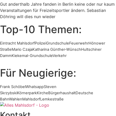
Gut anderthalb Jahre fanden in Berlin keine oder nur kaum
Veranstaltungen für Freizeitsportler ändern. Sebastian
Döhring will dies nun wieder
Top-10 Themen:
Eintracht Mahlsdorf
Polizei
Grundschule
Feuerwehr
Hönower
Straße
Mario Czaja
Katharina Günther-Wünsch
Hultschiner
Damm
Kiekemal-Grundschule
Verkehr
Für Neugierige:
Frank Schöbel
Whatsapp
Steven
Skrzybski
Körnerpark
Kirche
Bürgerhaushalt
Deutsche
Bahn
Wahlen
Mahlsdorf
Lemkestraße
Kontakt