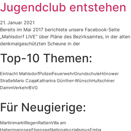
Jugendclub entstehen
21. Januar 2021
Bereits im Mai 2017 berichtete unsere Facebook-Seite
„Mahlsdorf LIVE“ über Pläne des Bezirksamtes, in der alten
denkmalgeschützten Scheune in der
Top-10 Themen:
Eintracht Mahlsdorf
Polizei
Feuerwehr
Grundschule
Hönower
Straße
Mario Czaja
Katharina Günther-Wünsch
Hultschiner
Damm
Verkehr
BVG
Für Neugierige:
Martinimarkt
Regen
Ratten
Villa am
Habermannsee
Elsensee
Nationalsozialismus
Emba