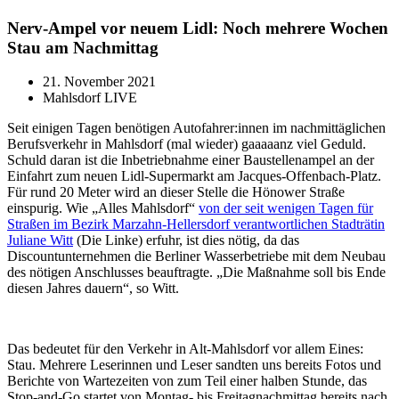
Nerv-Ampel vor neuem Lidl: Noch mehrere Wochen
Stau am Nachmittag
21. November 2021
Mahlsdorf LIVE
Seit einigen Tagen benötigen Autofahrer:innen im nachmittäglichen
Berufsverkehr in Mahlsdorf (mal wieder) gaaaaanz viel Geduld.
Schuld daran ist die Inbetriebnahme einer Baustellenampel an der
Einfahrt zum neuen Lidl-Supermarkt am Jacques-Offenbach-Platz.
Für rund 20 Meter wird an dieser Stelle die Hönower Straße
einspurig. Wie „Alles Mahlsdorf“
von der seit wenigen Tagen für
Straßen im Bezirk Marzahn-Hellersdorf verantwortlichen Stadträtin
Juliane Witt
(Die Linke) erfuhr, ist dies nötig, da das
Discountunternehmen die Berliner Wasserbetriebe mit dem Neubau
des nötigen Anschlusses beauftragte. „Die Maßnahme soll bis Ende
diesen Jahres dauern“, so Witt.
Das bedeutet für den Verkehr in Alt-Mahlsdorf vor allem Eines:
Stau. Mehrere Leserinnen und Leser sandten uns bereits Fotos und
Berichte von Wartezeiten von zum Teil einer halben Stunde, das
Stop-and-Go startet von Montag- bis Freitagnachmittag bereits nach