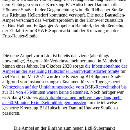
dem Einbiegen von der Kreuzung B1/Hultschiner Damm in die
Hönower Straße. In der Gegenrichtung wird die Ridbacher Straße
aus Richtung Hellersdorf kommend verstopft. Die neue Baustellen-
Ampel verschärft das Verkehrsproblem in der Hönower zusätzlich
zu Bus-Halt und Fußgänger-Ampel am Bahnhof, der Straßenbahn,
der Einfahrt zum REWE-Supermarkt und der Kreuzung mit der
Fritz-Reuter-Straße.
Die neue Ampel vorm Lidl ist bereits das vierte (allerdings
notwendige) Ärgernis für Verkehrsteilnehmer:innen in Mahlsdorf
binnen eines Jahres. Im Oktober 2020 sorgte
die Inbetriebnahme der
Ampel an der Kreuzung Hultschiner Damm/Rahnsdorfer Straße
für
viel Frust, im Mai 2021 wurde die Kreuzung B1/Pilgramer Straße
aufgrund von Instandsetzungsmaßnahmen für vier Tage gesperrt.
Wartezeiten auf der Umfahrungsstrecke vom BSR-Recyclinghof bis
zur B1 von 45 Minuten waren keine Seltenheit
. Noch heftiger war
es Anfang Oktober,
als Autofahrer:innen mehrere Tage lang mehr
als 60 Minuten Extra-Zeit mitbringen mussten
um die teilweise
gesperrte Kreuzung B1/Hultschiner Damm/Hönower Straße zu
passieren.
Die Ampel an der Einfahrt zum neuen Lidl-Supermarkt