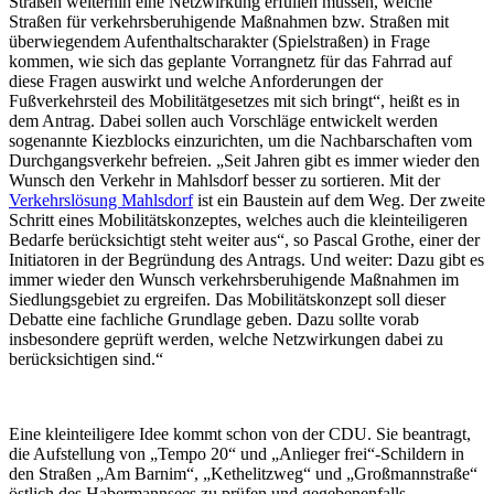
Straßen weiterhin eine Netzwirkung erfüllen müssen, welche
Straßen für verkehrsberuhigende Maßnahmen bzw. Straßen mit
überwiegendem Aufenthaltscharakter (Spielstraßen) in Frage
kommen, wie sich das geplante Vorrangnetz für das Fahrrad auf
diese Fragen auswirkt und welche Anforderungen der
Fußverkehrsteil des Mobilitätgesetzes mit sich bringt“, heißt es in
dem Antrag. Dabei sollen auch Vorschläge entwickelt werden
sogenannte Kiezblocks einzurichten, um die Nachbarschaften vom
Durchgangsverkehr befreien. „Seit Jahren gibt es immer wieder den
Wunsch den Verkehr in Mahlsdorf besser zu sortieren. Mit der
Verkehrslösung Mahlsdorf
ist ein Baustein auf dem Weg. Der zweite
Schritt eines Mobilitätskonzeptes, welches auch die kleinteiligeren
Bedarfe berücksichtigt steht weiter aus“, so Pascal Grothe, einer der
Initiatoren in der Begründung des Antrags. Und weiter: Dazu gibt es
immer wieder den Wunsch verkehrsberuhigende Maßnahmen im
Siedlungsgebiet zu ergreifen. Das Mobilitätskonzept soll dieser
Debatte eine fachliche Grundlage geben. Dazu sollte vorab
insbesondere geprüft werden, welche Netzwirkungen dabei zu
berücksichtigen sind.“
Eine kleinteiligere Idee kommt schon von der CDU. Sie beantragt,
die Aufstellung von „Tempo 20“ und „Anlieger frei“-Schildern in
den Straßen „Am Barnim“, „Kethelitzweg“ und „Großmannstraße“
östlich des Habermannsees zu prüfen und gegebenenfalls