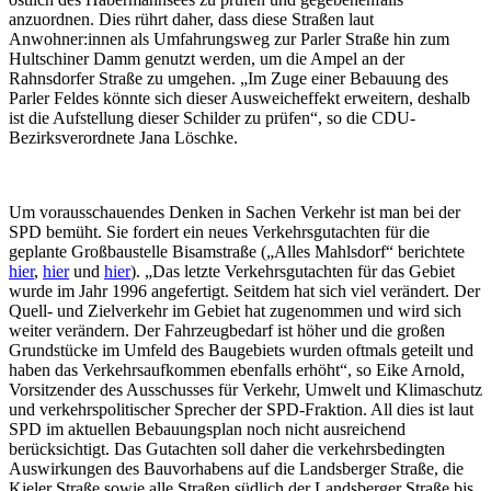
anzuordnen. Dies rührt daher, dass diese Straßen laut
Anwohner:innen als Umfahrungsweg zur Parler Straße hin zum
Hultschiner Damm genutzt werden, um die Ampel an der
Rahnsdorfer Straße zu umgehen. „Im Zuge einer Bebauung des
Parler Feldes könnte sich dieser Ausweicheffekt erweitern, deshalb
ist die Aufstellung dieser Schilder zu prüfen“, so die CDU-
Bezirksverordnete Jana Löschke.
Um vorausschauendes Denken in Sachen Verkehr ist man bei der
SPD bemüht. Sie fordert ein neues Verkehrsgutachten für die
geplante Großbaustelle Bisamstraße („Alles Mahlsdorf“ berichtete
hier
,
hier
und
hier
). „Das letzte Verkehrsgutachten für das Gebiet
wurde im Jahr 1996 angefertigt. Seitdem hat sich viel verändert. Der
Quell- und Zielverkehr im Gebiet hat zugenommen und wird sich
weiter verändern. Der Fahrzeugbedarf ist höher und die großen
Grundstücke im Umfeld des Baugebiets wurden oftmals geteilt und
haben das Verkehrsaufkommen ebenfalls erhöht“, so Eike Arnold,
Vorsitzender des Ausschusses für Verkehr, Umwelt und Klimaschutz
und verkehrspolitischer Sprecher der SPD-Fraktion. All dies ist laut
SPD im aktuellen Bebauungsplan noch nicht ausreichend
berücksichtigt. Das Gutachten soll daher die verkehrsbedingten
Auswirkungen des Bauvorhabens auf die Landsberger Straße, die
Kieler Straße sowie alle Straßen südlich der Landsberger Straße bis