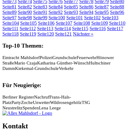
Seite
73
Seite
74
Seite
75
Seite
76
Seite
77
Seite
78
Seite
79
Seite
80
Seite
81
Seite
82
Seite
83
Seite
84
Seite
85
Seite
86
Seite
87
Seite
88
Seite
89
Seite
90
Seite
91
Seite
92
Seite
93
Seite
94
Seite
95
Seite
96
Seite
97
Seite
98
Seite
99
Seite
100
Seite
101
Seite
102
Seite
103
Seite
104
Seite
105
Seite
106
Seite
107
Seite
108
Seite
109
Seite
110
Seite
111
Seite
112
Seite
113
Seite
114
Seite
115
Seite
116
Seite
117
Seite
118
Seite
119
Seite
120
Seite
121
Nächster »
Top-10 Themen:
Eintracht Mahlsdorf
Polizei
Grundschule
Feuerwehr
Hönower
Straße
Mario Czaja
Katharina Günther-Wünsch
Hultschiner
Damm
Kiekemal-Grundschule
Verkehr
Für Neugierige:
Berliner Register
Nachruf
Frans-Hals-
Platz
Party
Zoche
Unwetter
Wildrosengehölz
TSG
Neustrelitz
Spenden
Lena Leege
Kontakt