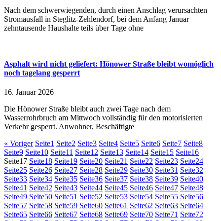
Nach dem schwerwiegenden, durch einen Anschlag verursachten
Stromausfall in Steglitz-Zehlendorf, bei dem Anfang Januar
zehntausende Haushalte teils über Tage ohne
Asphalt wird nicht geliefert: Hönower Straße bleibt womöglich
noch tagelang gesperrt
16. Januar 2026
Die Hönower Straße bleibt auch zwei Tage nach dem
Wasserrohrbruch am Mittwoch vollständig für den motorisierten
Verkehr gesperrt. Anwohner, Beschäftigte
« Voriger
Seite
1
Seite
2
Seite
3
Seite
4
Seite
5
Seite
6
Seite
7
Seite
8
Seite
9
Seite
10
Seite
11
Seite
12
Seite
13
Seite
14
Seite
15
Seite
16
Seite
17
Seite
18
Seite
19
Seite
20
Seite
21
Seite
22
Seite
23
Seite
24
Seite
25
Seite
26
Seite
27
Seite
28
Seite
29
Seite
30
Seite
31
Seite
32
Seite
33
Seite
34
Seite
35
Seite
36
Seite
37
Seite
38
Seite
39
Seite
40
Seite
41
Seite
42
Seite
43
Seite
44
Seite
45
Seite
46
Seite
47
Seite
48
Seite
49
Seite
50
Seite
51
Seite
52
Seite
53
Seite
54
Seite
55
Seite
56
Seite
57
Seite
58
Seite
59
Seite
60
Seite
61
Seite
62
Seite
63
Seite
64
Seite
65
Seite
66
Seite
67
Seite
68
Seite
69
Seite
70
Seite
71
Seite
72