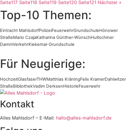
Seite
117
Seite
118
Seite
119
Seite
120
Seite
121
Nächster »
Top-10 Themen:
Eintracht Mahlsdorf
Polizei
Feuerwehr
Grundschule
Hönower
Straße
Mario Czaja
Katharina Günther-Wünsch
Hultschiner
Damm
Verkehr
Kiekemal-Grundschule
Für Neugierige:
Hochzeit
Glasfaser
THW
Matthias Kräning
Felix Kramer
Dahlwitzer
Straße
Bibliothek
Vadim Derksen
Historie
Feuerwehr
Kontakt
Alles Mahlsdorf – E-Mail:
hallo@alles-mahlsdorf.de