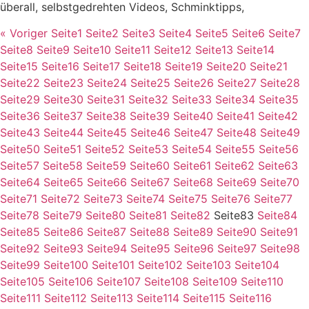
überall, selbstgedrehten Videos, Schminktipps,
« Voriger
Seite
1
Seite
2
Seite
3
Seite
4
Seite
5
Seite
6
Seite
7
Seite
8
Seite
9
Seite
10
Seite
11
Seite
12
Seite
13
Seite
14
Seite
15
Seite
16
Seite
17
Seite
18
Seite
19
Seite
20
Seite
21
Seite
22
Seite
23
Seite
24
Seite
25
Seite
26
Seite
27
Seite
28
Seite
29
Seite
30
Seite
31
Seite
32
Seite
33
Seite
34
Seite
35
Seite
36
Seite
37
Seite
38
Seite
39
Seite
40
Seite
41
Seite
42
Seite
43
Seite
44
Seite
45
Seite
46
Seite
47
Seite
48
Seite
49
Seite
50
Seite
51
Seite
52
Seite
53
Seite
54
Seite
55
Seite
56
Seite
57
Seite
58
Seite
59
Seite
60
Seite
61
Seite
62
Seite
63
Seite
64
Seite
65
Seite
66
Seite
67
Seite
68
Seite
69
Seite
70
Seite
71
Seite
72
Seite
73
Seite
74
Seite
75
Seite
76
Seite
77
Seite
78
Seite
79
Seite
80
Seite
81
Seite
82
Seite
83
Seite
84
Seite
85
Seite
86
Seite
87
Seite
88
Seite
89
Seite
90
Seite
91
Seite
92
Seite
93
Seite
94
Seite
95
Seite
96
Seite
97
Seite
98
Seite
99
Seite
100
Seite
101
Seite
102
Seite
103
Seite
104
Seite
105
Seite
106
Seite
107
Seite
108
Seite
109
Seite
110
Seite
111
Seite
112
Seite
113
Seite
114
Seite
115
Seite
116