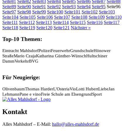
Seite
81
Seite
82
Seite
83
Seite
84
Seite
85
Seite
86
Seite
87
Seite
88
Seite
89
Seite
90
Seite
91
Seite
92
Seite
93
Seite
94
Seite
95
Seite
96
Seite
97
Seite
98
Seite
99
Seite
100
Seite
101
Seite
102
Seite
103
Seite
104
Seite
105
Seite
106
Seite
107
Seite
108
Seite
109
Seite
110
Seite
111
Seite
112
Seite
113
Seite
114
Seite
115
Seite
116
Seite
117
Seite
118
Seite
119
Seite
120
Seite
121
Nächster »
Top-10 Themen:
Eintracht Mahlsdorf
Polizei
Feuerwehr
Grundschule
Hönower
Straße
Mario Czaja
Katharina Günther-Wünsch
Hultschiner
Damm
Verkehr
BVG
Für Neugierige:
Olivenbaum
Thomas Harder
L'Osteria
Vio
Lotti Hubert
Liebe
Jan
Lehmann
Pane e vino
Freie Schule am Elsengrund
Sport
Kontakt
Alles Mahlsdorf – E-Mail:
hallo@alles-mahlsdorf.de