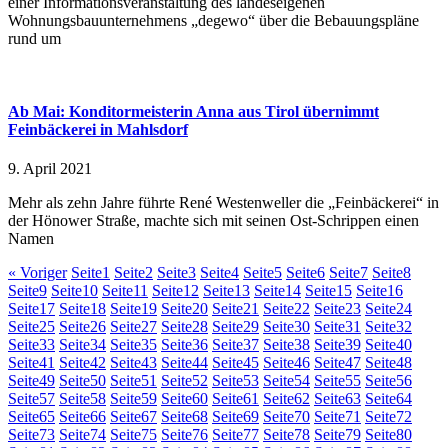
einer Informationsveranstaltung des landeseigenen
Wohnungsbauunternehmens „degewo“ über die Bebauungspläne
rund um
Ab Mai: Konditormeisterin Anna aus Tirol übernimmt
Feinbäckerei in Mahlsdorf
9. April 2021
Mehr als zehn Jahre führte René Westenweller die „Feinbäckerei“ in
der Hönower Straße, machte sich mit seinen Ost-Schrippen einen
Namen
« Voriger
Seite
1
Seite
2
Seite
3
Seite
4
Seite
5
Seite
6
Seite
7
Seite
8
Seite
9
Seite
10
Seite
11
Seite
12
Seite
13
Seite
14
Seite
15
Seite
16
Seite
17
Seite
18
Seite
19
Seite
20
Seite
21
Seite
22
Seite
23
Seite
24
Seite
25
Seite
26
Seite
27
Seite
28
Seite
29
Seite
30
Seite
31
Seite
32
Seite
33
Seite
34
Seite
35
Seite
36
Seite
37
Seite
38
Seite
39
Seite
40
Seite
41
Seite
42
Seite
43
Seite
44
Seite
45
Seite
46
Seite
47
Seite
48
Seite
49
Seite
50
Seite
51
Seite
52
Seite
53
Seite
54
Seite
55
Seite
56
Seite
57
Seite
58
Seite
59
Seite
60
Seite
61
Seite
62
Seite
63
Seite
64
Seite
65
Seite
66
Seite
67
Seite
68
Seite
69
Seite
70
Seite
71
Seite
72
Seite
73
Seite
74
Seite
75
Seite
76
Seite
77
Seite
78
Seite
79
Seite
80