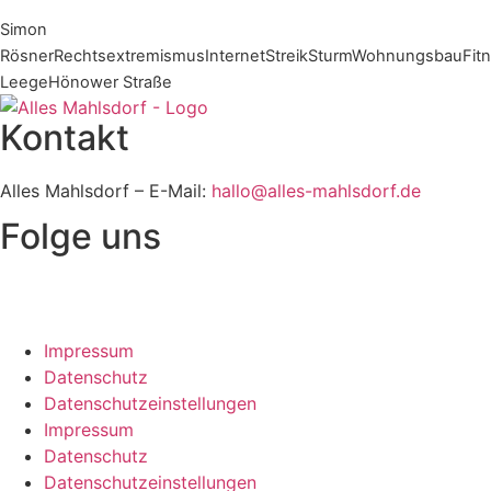
Simon
Rösner
Rechtsextremismus
Internet
Streik
Sturm
Wohnungsbau
Fit
Leege
Hönower Straße
Kontakt
Alles Mahlsdorf – E-Mail:
hallo@alles-mahlsdorf.de
Folge uns
Impressum
Datenschutz
Datenschutzeinstellungen
Impressum
Datenschutz
Datenschutzeinstellungen