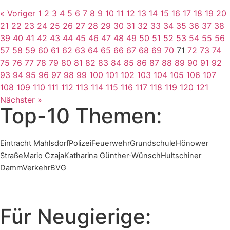
« Voriger
1
2
3
4
5
6
7
8
9
10
11
12
13
14
15
16
17
18
19
20
21
22
23
24
25
26
27
28
29
30
31
32
33
34
35
36
37
38
39
40
41
42
43
44
45
46
47
48
49
50
51
52
53
54
55
56
57
58
59
60
61
62
63
64
65
66
67
68
69
70
71
72
73
74
75
76
77
78
79
80
81
82
83
84
85
86
87
88
89
90
91
92
93
94
95
96
97
98
99
100
101
102
103
104
105
106
107
108
109
110
111
112
113
114
115
116
117
118
119
120
121
Nächster »
Top-10 Themen:
Eintracht Mahlsdorf
Polizei
Feuerwehr
Grundschule
Hönower
Straße
Mario Czaja
Katharina Günther-Wünsch
Hultschiner
Damm
Verkehr
BVG
Für Neugierige: