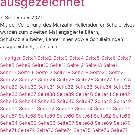
ausgezeichnet
7. September 2021
Mit der Verleihung des Marzahn-Hellersdorfer Schulpreises
wurden zum zweiten Mal engagierte Eltern,
Schulsozialarbeiter, Lehrer:innen sowie Schulleitungen
ausgezeichnet, die sich in
« Voriger
Seite
1
Seite
2
Seite
3
Seite
4
Seite
5
Seite
6
Seite
7
Seite
8
Seite
9
Seite
10
Seite
11
Seite
12
Seite
13
Seite
14
Seite
15
Seite
16
Seite
17
Seite
18
Seite
19
Seite
20
Seite
21
Seite
22
Seite
23
Seite
24
Seite
25
Seite
26
Seite
27
Seite
28
Seite
29
Seite
30
Seite
31
Seite
32
Seite
33
Seite
34
Seite
35
Seite
36
Seite
37
Seite
38
Seite
39
Seite
40
Seite
41
Seite
42
Seite
43
Seite
44
Seite
45
Seite
46
Seite
47
Seite
48
Seite
49
Seite
50
Seite
51
Seite
52
Seite
53
Seite
54
Seite
55
Seite
56
Seite
57
Seite
58
Seite
59
Seite
60
Seite
61
Seite
62
Seite
63
Seite
64
Seite
65
Seite
66
Seite
67
Seite
68
Seite
69
Seite
70
Seite
71
Seite
72
Seite
73
Seite
74
Seite
75
Seite
76
Seite
77