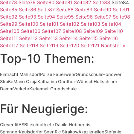
Seite
78
Seite
79
Seite
80
Seite
81
Seite
82
Seite
83
Seite
84
Seite
85
Seite
86
Seite
87
Seite
88
Seite
89
Seite
90
Seite
91
Seite
92
Seite
93
Seite
94
Seite
95
Seite
96
Seite
97
Seite
98
Seite
99
Seite
100
Seite
101
Seite
102
Seite
103
Seite
104
Seite
105
Seite
106
Seite
107
Seite
108
Seite
109
Seite
110
Seite
111
Seite
112
Seite
113
Seite
114
Seite
115
Seite
116
Seite
117
Seite
118
Seite
119
Seite
120
Seite
121
Nächster »
Top-10 Themen:
Eintracht Mahlsdorf
Polizei
Feuerwehr
Grundschule
Hönower
Straße
Mario Czaja
Katharina Günther-Wünsch
Hultschiner
Damm
Verkehr
Kiekemal-Grundschule
Für Neugierige:
Clever fit
ASB
Leichtathletik
Danilo Hübner
Iris
Spranger
Kaulsdorfer Seen
Ric Strakow
Akazienallee
Stefanie