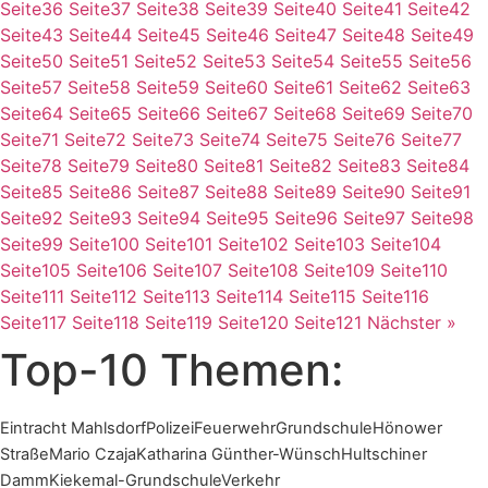
Seite
36
Seite
37
Seite
38
Seite
39
Seite
40
Seite
41
Seite
42
Seite
43
Seite
44
Seite
45
Seite
46
Seite
47
Seite
48
Seite
49
Seite
50
Seite
51
Seite
52
Seite
53
Seite
54
Seite
55
Seite
56
Seite
57
Seite
58
Seite
59
Seite
60
Seite
61
Seite
62
Seite
63
Seite
64
Seite
65
Seite
66
Seite
67
Seite
68
Seite
69
Seite
70
Seite
71
Seite
72
Seite
73
Seite
74
Seite
75
Seite
76
Seite
77
Seite
78
Seite
79
Seite
80
Seite
81
Seite
82
Seite
83
Seite
84
Seite
85
Seite
86
Seite
87
Seite
88
Seite
89
Seite
90
Seite
91
Seite
92
Seite
93
Seite
94
Seite
95
Seite
96
Seite
97
Seite
98
Seite
99
Seite
100
Seite
101
Seite
102
Seite
103
Seite
104
Seite
105
Seite
106
Seite
107
Seite
108
Seite
109
Seite
110
Seite
111
Seite
112
Seite
113
Seite
114
Seite
115
Seite
116
Seite
117
Seite
118
Seite
119
Seite
120
Seite
121
Nächster »
Top-10 Themen:
Eintracht Mahlsdorf
Polizei
Feuerwehr
Grundschule
Hönower
Straße
Mario Czaja
Katharina Günther-Wünsch
Hultschiner
Damm
Kiekemal-Grundschule
Verkehr