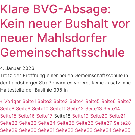
Klare BVG-Absage:
Kein neuer Bushalt vor
neuer Mahlsdorfer
Gemeinschaftsschule
4. Januar 2026
Trotz der Eröffnung einer neuen Gemeinschaftsschule in
der Landsberger Straße wird es vorerst keine zusätzliche
Haltestelle der Buslinie 395 in
« Voriger
Seite
1
Seite
2
Seite
3
Seite
4
Seite
5
Seite
6
Seite
7
Seite
8
Seite
9
Seite
10
Seite
11
Seite
12
Seite
13
Seite
14
Seite
15
Seite
16
Seite
17
Seite
18
Seite
19
Seite
20
Seite
21
Seite
22
Seite
23
Seite
24
Seite
25
Seite
26
Seite
27
Seite
28
Seite
29
Seite
30
Seite
31
Seite
32
Seite
33
Seite
34
Seite
35