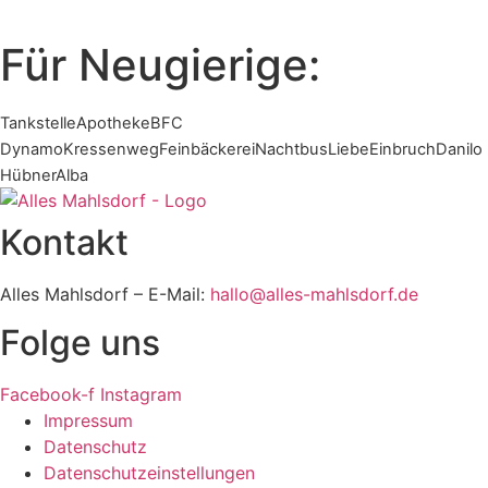
Für Neugierige:
Tankstelle
Apotheke
BFC
Dynamo
Kressenweg
Feinbäckerei
Nachtbus
Liebe
Einbruch
Danilo
Hübner
Alba
Kontakt
Alles Mahlsdorf – E-Mail:
hallo@alles-mahlsdorf.de
Folge uns
Facebook-f
Instagram
Impressum
Datenschutz
Datenschutzeinstellungen