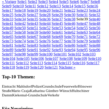
« Voriger
Seite
1
Seite
2
Seite
3
Seite
4
Seite
5
Seite
6
Seite
7
Seite
8
Seite
9
Seite
10
Seite
11
Seite
12
Seite
13
Seite
14
Seite
15
Seite
16
Seite
17
Seite
18
Seite
19
Seite
20
Seite
21
Seite
22
Seite
23
Seite
24
Seite
25
Seite
26
Seite
27
Seite
28
Seite
29
Seite
30
Seite
31
Seite
32
Seite
33
Seite
34
Seite
35
Seite
36
Seite
37
Seite
38
Seite
39
Seite
40
Seite
41
Seite
42
Seite
43
Seite
44
Seite
45
Seite
46
Seite
47
Seite
48
Seite
49
Seite
50
Seite
51
Seite
52
Seite
53
Seite
54
Seite
55
Seite
56
Seite
57
Seite
58
Seite
59
Seite
60
Seite
61
Seite
62
Seite
63
Seite
64
Seite
65
Seite
66
Seite
67
Seite
68
Seite
69
Seite
70
Seite
71
Seite
72
Seite
73
Seite
74
Seite
75
Seite
76
Seite
77
Seite
78
Seite
79
Seite
80
Seite
81
Seite
82
Seite
83
Seite
84
Seite
85
Seite
86
Seite
87
Seite
88
Seite
89
Seite
90
Seite
91
Seite
92
Seite
93
Seite
94
Seite
95
Seite
96
Seite
97
Seite
98
Seite
99
Seite
100
Seite
101
Seite
102
Seite
103
Seite
104
Seite
105
Seite
106
Seite
107
Seite
108
Seite
109
Seite
110
Seite
111
Seite
112
Seite
113
Seite
114
Seite
115
Seite
116
Seite
117
Seite
118
Seite
119
Seite
120
Seite
121
Nächster »
Top-10 Themen:
Eintracht Mahlsdorf
Polizei
Grundschule
Feuerwehr
Hönower
Straße
Mario Czaja
Katharina Günther-Wünsch
Hultschiner
Damm
Kiekemal-Grundschule
Verkehr
Für Neugierige: