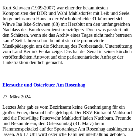
Kurt Schwaen (1909-2007) war einer der bekanntesten
Komponisten der DDR und Wahl-Mahlsdorfer mit Leib und Seele.
Im gemeinsamen Haus in der Wacholderheide 31 kümmert sich
Witwe Ina Iske-Schwaen (88) mit Herzblut um den umfangreichen
Nachlass des Bundesverdienstkreuzträgers. Doch was passiert mit
den Schätzen, wenn sie das Archiv eines Tages nicht mehr betreuen
kann? Seit Jahren schon bemüht sich die promovierte
Musikpädagogin um die Sicherung des Fortbestands. Unterstützung
vom Land Berlin? Fehlanzeige. Das hat der Senat in seiner kürzlich
veröffentlichten Antwort auf eine parlamentarische Anfrage der
Linksfraktion deutlich gemacht.
Eiersuche und Osterfeuer Am Rosenhag
27. März 2024
Letztes Jahr gab es vom Bezirksamt keine Genehmigung für ein
großes Feuer, diesmal hat‘s geklappt: Der BSV Eintracht Mahlsdorf
und die Freiwillige Feuerwehr Mahlsdorf laden Nachbarn, Freunde
und Bekannte ein, den Ostersonntag (31. März) beim
Flammenspektakel auf der Sportanlage Am Rosenhag ausklingen zu
lassen. Ab 17 Uhr wird österliche Familienunterhaltung geboten.